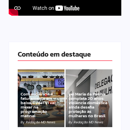
Conteúdo em destaque
Com audiência e
Lei Maria da Penha
faturamento em
completa 20 anos:
baixa, RedeTV! vai
violência doméstica
mexer na
ainda desafia
programação
proteção às
matinal
mulheres no Brasil
By
Redação MD News
By
Redação MD News