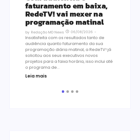
Le
ho
faturamento em baixa,
co
RedeTV! vai mexer na
vi
programação matinal
ai
06/08/2026
-
by
Redação MD News
às
Insatisfeita com os resultados tanto de
de 1
audiência quanto faturamento da sua
by
R
programação diária matinal, a RedeTV! já
Quar
solicitou aos seus executivos novos
temp
projetos para a faixa horária, isso inclui até
médi
o programa de...
prot
Leia mais
de v
pelo.
Leia