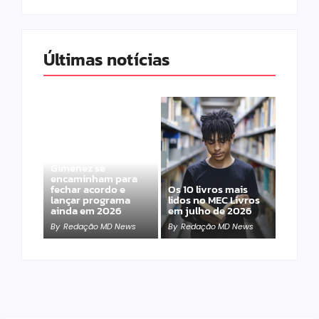
Últimas notícias
Band e Luciana
Gimenez se
encaminham para
fechar acordo e
Os 10 livros mais
lançar programa
lidos no MEC Livros
ainda em 2026
em julho de 2026
By
Redação MD News
By
Redação MD News