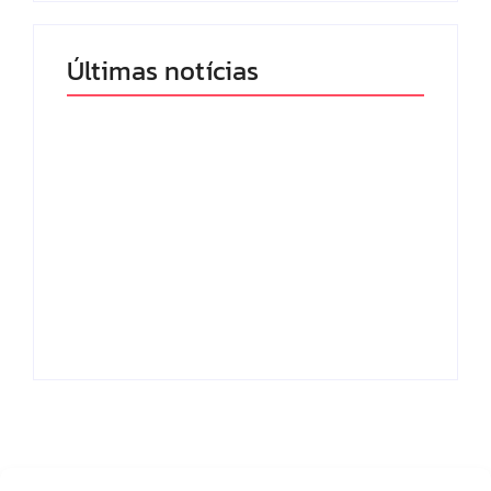
Últimas notícias
Band e Luciana
Gimenez se
encaminham para
fechar acordo e
Os 10 livros mais
lançar programa
lidos no MEC Livros
ainda em 2026
em julho de 2026
By
Redação MD News
By
Redação MD News