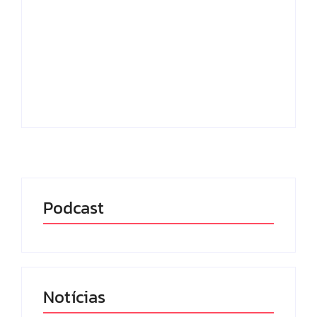
O MEC Livros, plataforma gratuita de
empréstimo digital do Ministério da
Educação (MEC), ultrapassou a marca de 1
milhão de usuários cadastrados e se
consolida como uma das maiores
bibliotecas digitais públicas do...
Leia mais
Podcast
Notícias