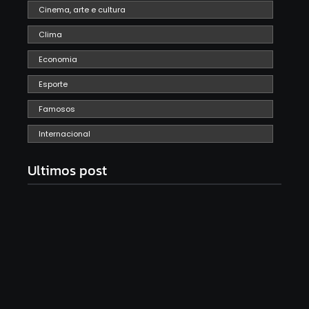
Cinema, arte e cultura
Clima
Economia
Esporte
Famosos
Internacional
Ultimos post