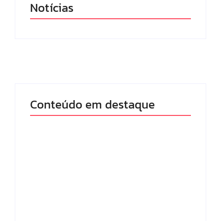
Notícias
Conteúdo em destaque
Lei Maria da Penha
Com audiência e
completa 20 anos:
faturamento em
violência doméstica
baixa, RedeTV! vai
ainda desafia
mexer na
proteção às
programação matinal
mulheres no Brasil
By
Redação MD News
By
Redação MD News