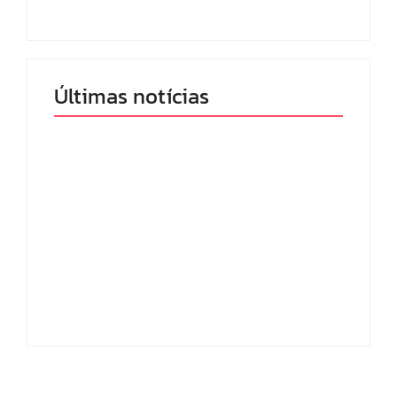
Últimas notícias
Band e Luciana
Gimenez se
encaminham para
fechar acordo e
Os 10 livros mais
lançar programa
lidos no MEC Livros
ainda em 2026
em julho de 2026
By
Redação MD News
By
Redação MD News