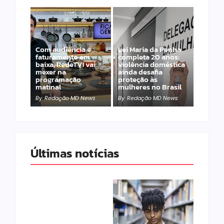
Com audiência e
Lei Maria da Penha
faturamento em
completa 20 anos:
baixa, RedeTV! vai
violência doméstica
mexer na
ainda desafia
programação
proteção às
matinal
mulheres no Brasil
By
Redação MD News
By
Redação MD News
Últimas notícias
Band e Luciana