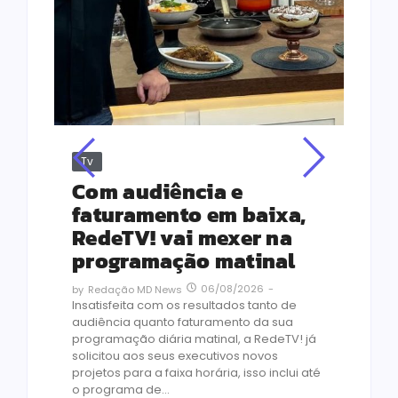
Tv
Jus
Re
s
Com audiência e
Le
ho
faturamento em baixa,
co
RedeTV! vai mexer na
vi
programação matinal
ai
06/08/2026
-
by
Redação MD News
às
Insatisfeita com os resultados tanto de
de 1
audiência quanto faturamento da sua
by
R
programação diária matinal, a RedeTV! já
Quar
solicitou aos seus executivos novos
temp
projetos para a faixa horária, isso inclui até
médi
o programa de...