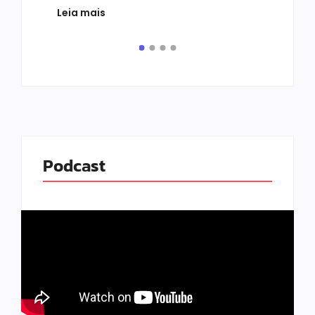
prot
Leia mais
de v
pelo.
Leia
Podcast