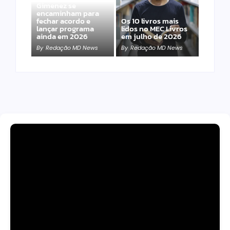
Gimenez se
encaminham para
fechar acordo e
Os 10 livros mais
lançar programa
lidos no MEC Livros
ainda em 2026
em julho de 2026
By
Redação MD News
By
Redação MD News