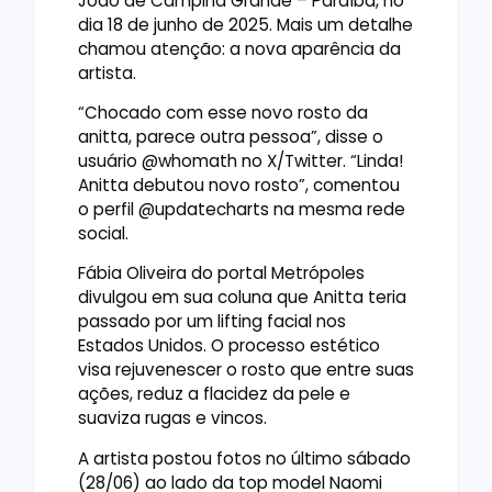
João de Campina Grande – Paraíba, no
dia 18 de junho de 2025. Mais um detalhe
chamou atenção: a nova aparência da
artista.
“Chocado com esse novo rosto da
anitta, parece outra pessoa”, disse o
usuário @whomath no X/Twitter. “Linda!
Anitta debutou novo rosto”, comentou
o perfil @updatecharts na mesma rede
social.
Fábia Oliveira do portal Metrópoles
divulgou em sua coluna que Anitta teria
passado por um lifting facial nos
Estados Unidos. O processo estético
visa rejuvenescer o rosto que entre suas
ações, reduz a flacidez da pele e
suaviza rugas e vincos.
A artista postou fotos no último sábado
(28/06) ao lado da top model Naomi