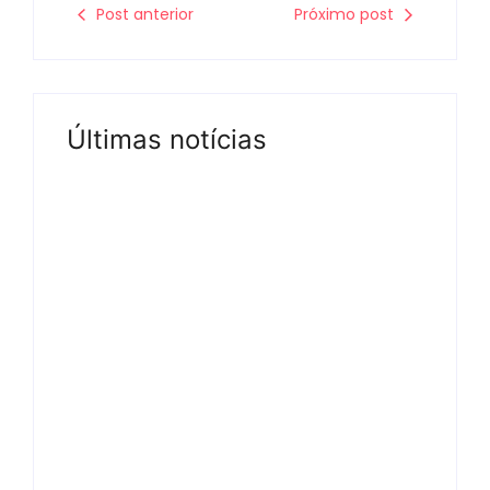
Post anterior
Próximo post
Últimas notícias
Tv
Band e Luciana Gimenez
se encaminham para
fechar acordo e lançar
programa ainda em
2026
04/08/2026
-
by
Redação MD News
A apresentadora Luciana Gimenez e a
Band estão em vias de assinar um contrato