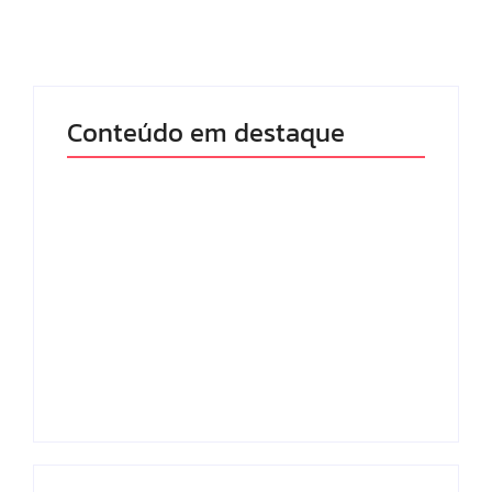
Conteúdo em destaque
Lei Maria da Penha
Com audiência e
completa 20 anos:
faturamento em
violência doméstica
baixa, RedeTV! vai
ainda desafia
mexer na
proteção às
programação matinal
mulheres no Brasil
By
Redação MD News
By
Redação MD News