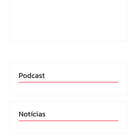
(MEC), ultrapassou a marca de 1 milhão de
usuários cadastrados e se consolida como uma
das maiores bibliotecas digitais públicas do...
Leia mais
Podcast
Notícias