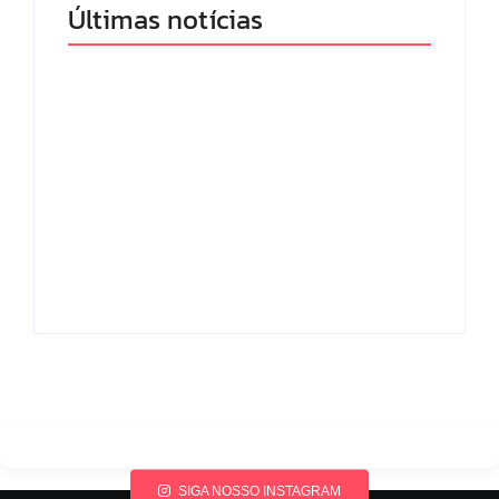
Últimas notícias
Band e Luciana
Gimenez se
encaminham para
fechar acordo e
Os 10 livros mais
lançar programa
lidos no MEC Livros
ainda em 2026
em julho de 2026
By
Redação MD News
By
Redação MD News
SIGA NOSSO INSTAGRAM