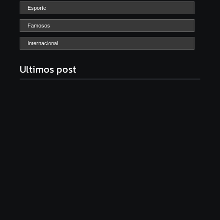
Esporte
Famosos
Internacional
Ultimos post
Com audiência e faturamento em baixa, RedeTV!