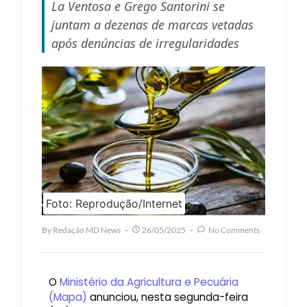
La Ventosa e Grego Santorini se
juntam a dezenas de marcas vetadas
após denúncias de irregularidades
Foto: Reprodução/Internet
By
Redação MD News
26/05/2025
No Comments
O
Ministério da Agricultura e Pecuária
(Mapa)
anunciou, nesta segunda-feira