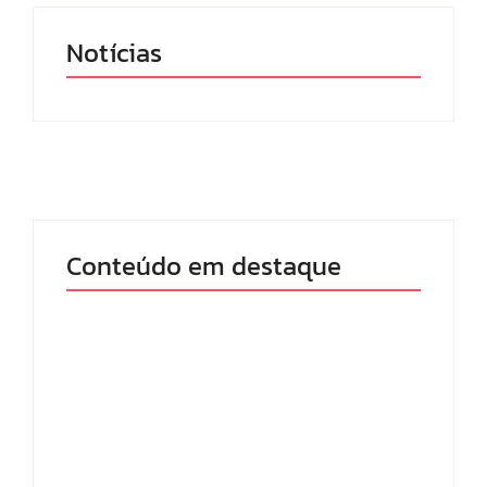
Notícias
Conteúdo em destaque
Lei Maria da Penha
Com audiência e
completa 20 anos:
faturamento em
violência doméstica
baixa, RedeTV! vai
ainda desafia
mexer na
proteção às