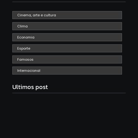
Cinema, arte e cultura
Clima
Economia
Esporte
Famosos
Internacional
Ultimos post