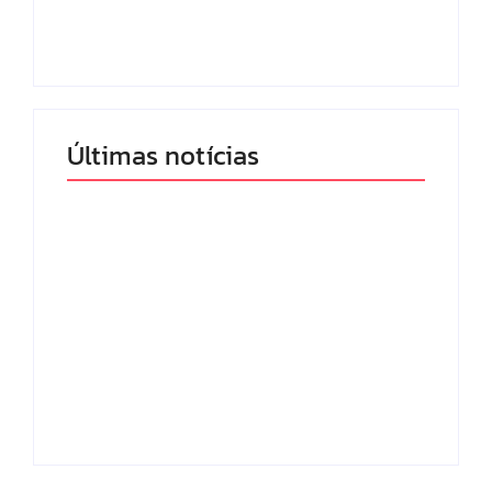
programação matinal
mulheres no Brasil
By
Redação MD News
By
Redação MD News
Últimas notícias
Band e Luciana
Gimenez se
encaminham para
fechar acordo e
Os 10 livros mais
lançar programa
lidos no MEC Livros
ainda em 2026
em julho de 2026
By
Redação MD News
By
Redação MD News