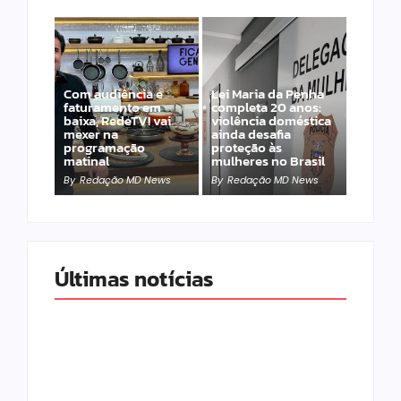
Com audiência e
Lei Maria da Penha
faturamento em
completa 20 anos:
baixa, RedeTV! vai
violência doméstica
mexer na
ainda desafia
programação
proteção às
matinal
mulheres no Brasil
By
Redação MD News
By
Redação MD News
Últimas notícias