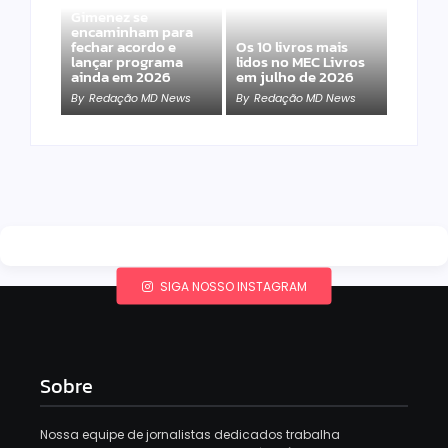
Band e Luciana
Gimenez se
encaminham para
fechar acordo e
Os 10 livros mais
lançar programa
lidos no MEC Livros
ainda em 2026
em julho de 2026
By
Redação MD News
By
Redação MD News
SIGA NOSSO INSTAGRAM
Sobre
Nossa equipe de jornalistas dedicados trabalha