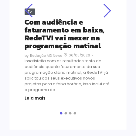
Tv
Jus
Re
s
Com audiência e
Le
ho
faturamento em baixa,
co
RedeTV! vai mexer na
vi
programação matinal
ai
06/08/2026
-
by
Redação MD News
às
Insatisfeita com os resultados tanto de
de 1
audiência quanto faturamento da sua
by
R
programação diária matinal, a RedeTV! já
Quar
solicitou aos seus executivos novos
temp
projetos para a faixa horária, isso inclui até
médi
o programa de...
prot
Leia mais
de v
pelo.
Leia