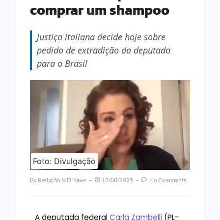
comprar um shampoo
Justiça italiana decide hoje sobre
pedido de extradição da deputada
para o Brasil
Foto: Divulgação
By
Redação MD News
13/08/2025
No Comments
A deputada federal
Carla Zambelli
(PL-