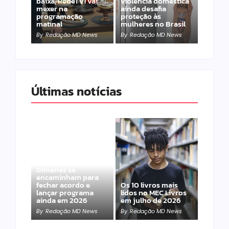
baixa, RedeTV! vai
violência doméstica
mexer na
ainda desafia
programação
proteção às
matinal
mulheres no Brasil
By
Redação MD News
By
Redação MD News
Últimas notícias
Band e Luciana
Gimenez se
encaminham para
fechar acordo e
Os 10 livros mais
lançar programa
lidos no MEC Livros
ainda em 2026
em julho de 2026
By
Redação MD News
By
Redação MD News