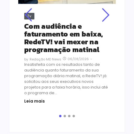
Tv
Jus
Re
s
Com audiência e
Le
ho
faturamento em baixa,
co
RedeTV! vai mexer na
vi
programação matinal
ai
06/08/2026
-
by
Redação MD News
às
Insatisfeita com os resultados tanto de
de 1
audiência quanto faturamento da sua
by
R
programação diária matinal, a RedeTV! já
Quar
solicitou aos seus executivos novos
temp
projetos para a faixa horária, isso inclui até
médi
o programa de...
prot
Leia mais
de v
pelo.
Leia