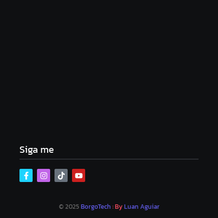
Lei Maria da Penha completa 20 anos: violência
doméstica ainda desafia proteção às mulheres no
Brasil
06/08/2026
Band e Luciana Gimenez se encaminham para
fechar acordo e lançar programa ainda em 2026
04/08/2026
Siga me
© 2025
BorgoTech
: By
Luan Aguiar