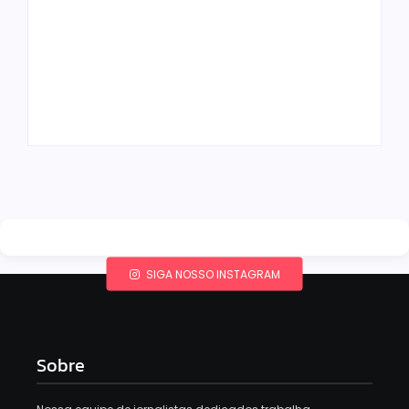
Band e Luciana
Gimenez se
encaminham para
fechar acordo e
Os 10 livros mais
lançar programa
lidos no MEC Livros
ainda em 2026
em julho de 2026
By
Redação MD News
By
Redação MD News
SIGA NOSSO INSTAGRAM
Sobre