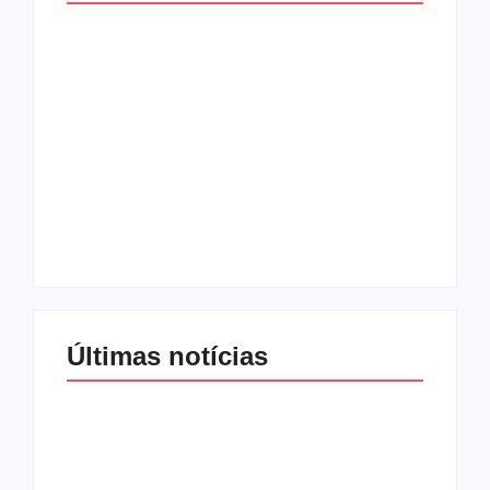
Lei Maria da Penha
Com audiência e
completa 20 anos:
faturamento em
violência doméstica
baixa, RedeTV! vai
ainda desafia
mexer na
proteção às
programação matinal
mulheres no Brasil
By
Redação MD News
By
Redação MD News
Últimas notícias