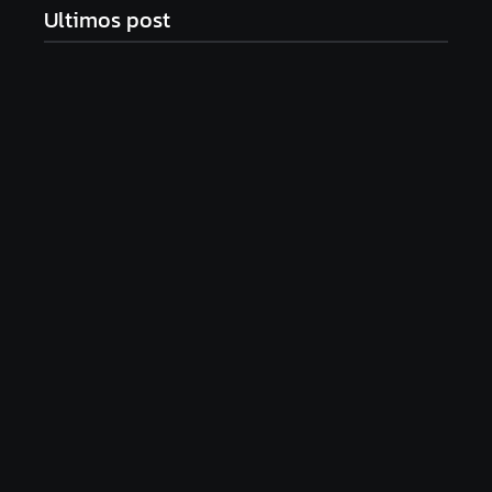
Ultimos post
Com audiência e faturamento em baixa, RedeTV!
vai mexer na programação matinal
06/08/2026