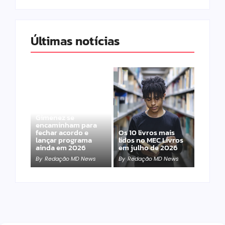
Últimas notícias
Band e Luciana
Gimenez se
encaminham para
fechar acordo e
Os 10 livros mais
lançar programa
lidos no MEC Livros
ainda em 2026
em julho de 2026
By
Redação MD News
By
Redação MD News