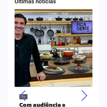
Últimas notícias
Tv
Jus
Re
s
Com audiência e