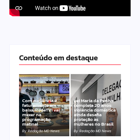
Conteúdo em destaque
Com audiência e
Lei Maria da Penha
faturamento em
completa 20 anos:
baixa, RedeTV! vai
violência doméstica
mexer na
ainda desafia
programação
proteção às
matinal
mulheres no Brasil
By
Redação MD News
By
Redação MD News