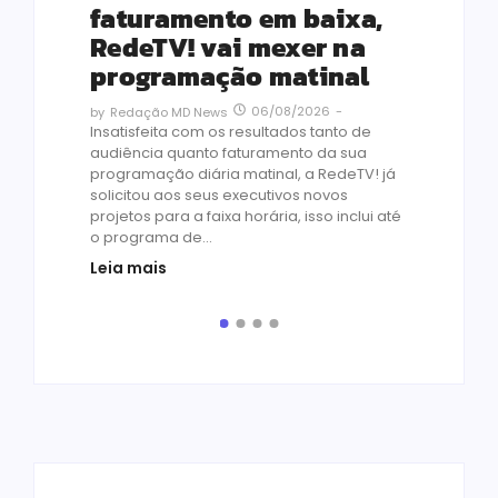
Le
ho
faturamento em baixa,
co
RedeTV! vai mexer na
vi
programação matinal
ai
06/08/2026
-
by
Redação MD News
às
Insatisfeita com os resultados tanto de
de 1
audiência quanto faturamento da sua
by
R
programação diária matinal, a RedeTV! já
Quar
solicitou aos seus executivos novos
temp
projetos para a faixa horária, isso inclui até
médi
o programa de...
prot
Leia mais
de v
pelo.
Leia