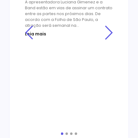
A apresentadora Luciana Gimenez e a
Band estão em vias de assinar um contrato
entre as partes nos próximos dias. De
acordo com a Folha de São Paulo, a
atração será semanal na...
Leia mais
Cin
Os
or
no
os
de
by
R
O ME
empr
ado
Educ
agens
milh
ores
cons
bibli
de e
Leia