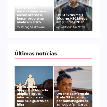
Band e Luciana
Gimenez se
encaminham para
fechar acordo e
Os 10 livros mais
lançar programa
lidos no MEC Livros
ainda em 2026
em julho de 2026
By
Redação MD News
By
Redação MD News
Últimas notícias
Agressão no
Shopping Eldorado
amplia disputa
Um ano da morte de
internacional de
Preta Gil é marcado
mãe pela guarda da
por homenagens de
filha
amigos e familiares