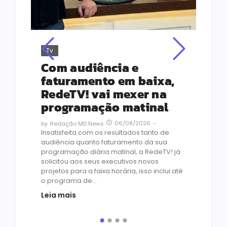
Tv
Jus
Re
s
Com audiência e
Le
ho
faturamento em baixa,
co
RedeTV! vai mexer na
vi
programação matinal
ai
06/08/2026
-
by
Redação MD News
às
Insatisfeita com os resultados tanto de
de 1
audiência quanto faturamento da sua
by
R
programação diária matinal, a RedeTV! já
Quar
solicitou aos seus executivos novos
temp
projetos para a faixa horária, isso inclui até
médi
o programa de...
prot
Leia mais
de v
pelo.
Leia