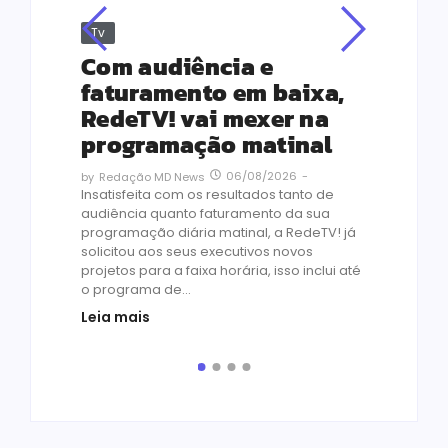
Tv
Jus
Re
s
Com audiência e
Le
ho
faturamento em baixa,
co
RedeTV! vai mexer na
vi
programação matinal
ai
06/08/2026
-
by
Redação MD News
às
Insatisfeita com os resultados tanto de
de 1
audiência quanto faturamento da sua
by
R
programação diária matinal, a RedeTV! já
Quar
solicitou aos seus executivos novos
temp
projetos para a faixa horária, isso inclui até
médi
o programa de...
prot
Leia mais
de v
pelo.
Leia