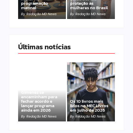
programação
proteção às
matinal
mulheres no Brasil
By
Redação MD News
By
Redação MD News
Últimas notícias
Band e Luciana
Gimenez se
encaminham para
fechar acordo e
Os 10 livros mais
lançar programa
lidos no MEC Livros
ainda em 2026
em julho de 2026
By
Redação MD News
By
Redação MD News