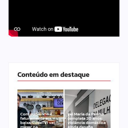
Conteúdo em destaque
Com audiência e
Lei Maria da Penha
faturamento em
completa 20 anos:
baixa, RedeTV! vai
violência doméstica
mexer na
ainda desafia