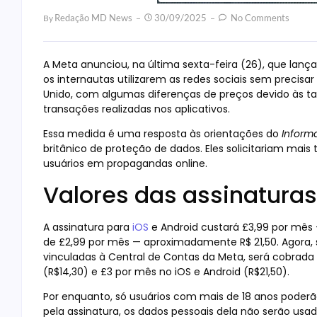
Redação MD News
30/09/2025
No Comments
By
A Meta anunciou, na última sexta-feira (26), que lan
os internautas utilizarem as redes sociais sem precisa
Unido, com algumas diferenças de preços devido às t
transações realizadas nos aplicativos.
Essa medida é uma resposta às orientações do
Inform
britânico de proteção de dados. Eles solicitariam mai
usuários em propagandas online.
Valores das assinaturas
A assinatura para
iOS
e Android custará £3,99 por mês —
de £2,99 por mês — aproximadamente R$ 21,50. Agora, 
vinculadas à Central de Contas da Meta, será cobrad
(R$14,30) e £3 por mês no iOS e Android (R$21,50).
Por enquanto, só usuários com mais de 18 anos poderã
pela assinatura, os dados pessoais dela não serão usa