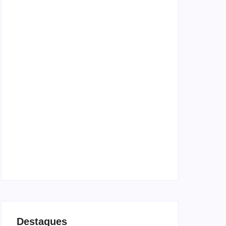
Lei Maria da Penha completa 20 anos:
violência doméstica ainda desafia proteção
às mulheres no Brasil
06/08/2026
Band e Luciana Gimenez se encaminham
para fechar acordo e lançar programa ainda
em 2026
04/08/2026
Destaques