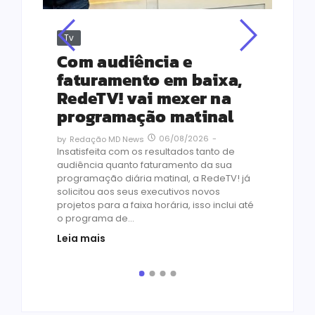
Tv
Jus
Re
s
Com audiência e
Le
ho
faturamento em baixa,
co
RedeTV! vai mexer na
vi
programação matinal
ai
06/08/2026
-
by
Redação MD News
às
Insatisfeita com os resultados tanto de
de 1
audiência quanto faturamento da sua
by
R
programação diária matinal, a RedeTV! já
Quar
solicitou aos seus executivos novos
temp
projetos para a faixa horária, isso inclui até
médi
o programa de...
prot
Leia mais
de v
pelo.
Leia