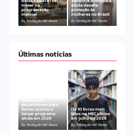
baixa, RedeTV! vai
violência doméstica
mexer na
ainda desafia
programação
proteção às
matinal
mulheres no Brasil
By
Redação MD News
By
Redação MD News
Últimas notícias
Band e Luciana
Gimenez se
encaminham para
fechar acordo e
Os 10 livros mais
lançar programa
lidos no MEC Livros
ainda em 2026
em julho de 2026
By
Redação MD News
By
Redação MD News