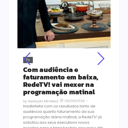
Tv
Jus
Re
s
Com audiência e
Le
ho
faturamento em baixa,
co
RedeTV! vai mexer na
vi
programação matinal
ai
06/08/2026
-
by
Redação MD News
às
Insatisfeita com os resultados tanto de
de 1
audiência quanto faturamento da sua
by
R
programação diária matinal, a RedeTV! já
Quar
solicitou aos seus executivos novos
temp
projetos para a faixa horária, isso inclui até