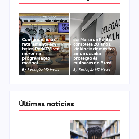
Com audiência e
Lei Maria da Penha
faturamento em
completa 20 anos:
baixa, RedeTV! vai
violência doméstica
mexer na
ainda desafia
programação
proteção às
matinal
mulheres no Brasil
By
Redação MD News
By
Redação MD News
Últimas notícias