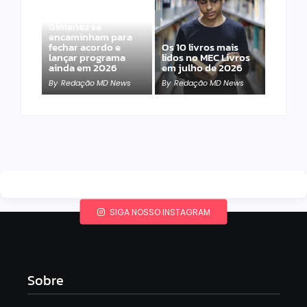
Band e Luciana
Gimenez se
encaminham para
fechar acordo e
Os 10 livros mais
lançar programa
lidos no MEC Livros
ainda em 2026
em julho de 2026
By
Redação MD News
By
Redação MD News
SIGA NOSSO INSTAGRAM
Sobre