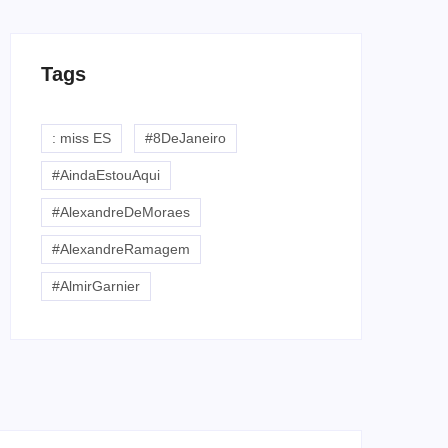
Tags
: miss ES
#8DeJaneiro
#AindaEstouAqui
#AlexandreDeMoraes
#AlexandreRamagem
#AlmirGarnier