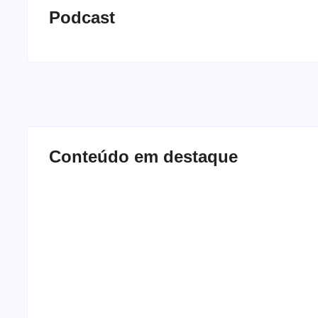
Podcast
Conteúdo em destaque
Band e Luciana Gimenez se
encaminham para fechar
Os 10 livro
acordo e lançar programa
MEC Livros
ainda em 2026
2026
-
04/08/2026
By
Redação MD News
By
Redação M