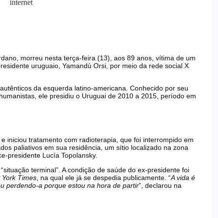
internet
dano, morreu nesta terça-feira (13), aos 89 anos, vítima de um
presidente uruguaio, Yamandú Orsi, por meio da rede social X
 autênticos da esquerda latino-americana. Conhecido por seu
s humanistas, ele presidiu o Uruguai de 2010 a 2015, período em
e iniciou tratamento com radioterapia, que foi interrompido em
s paliativos em sua residência, um sítio localizado na zona
ce-presidente Lucía Topolansky.
“situação terminal”. A condição de saúde do ex-presidente foi
 York Times
, na qual ele já se despedia publicamente. “
A vida é
ou perdendo-a porque estou na hora de partir
”, declarou na