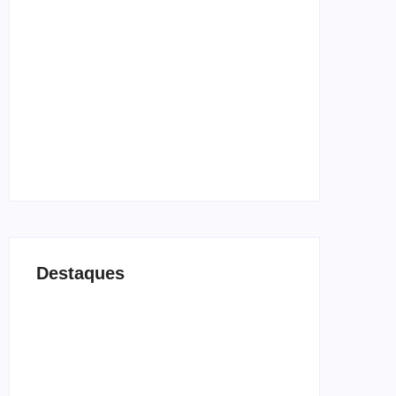
Os 10 livros mais lidos no MEC Livros em
julho de 2026
29/07/2026
Agressão no Shopping Eldorado amplia
disputa internacional de mãe pela guarda da
filha
24/07/2026
Destaques
Agressão no Shopping Eldorado amplia
disputa internacional de mãe pela guarda da
filha