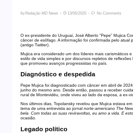
Redação MD News
13/05/2025
No Comments
By
O ex-presidente do Uruguai, José Alberto “Pepe” Mujica Cor
câncer de esôfago. A informação foi confirmada pelo atual 
(antigo Twitter).
Mujica era considerado um dos líderes mais carismáticos e
estilo de vida simples e por discursos repletos de reflexõe
que promoveu avanços progressistas no país.
Diagnóstico e despedida
Pepe Mujica foi diagnosticado com câncer em abril de 2024 
junho do mesmo ano. Desde então, passou a receber cuidado
rural de Montevidéu, onde viveu ao lado da esposa, a ex-vi
Nos últimos dias, Topolansky revelou que Mujica estava em 
tema de uma entrevista ao jornal norte-americano
The New
bela. Com todas as suas reviravoltas, eu amo a vida. E est
ocasião.
Legado político