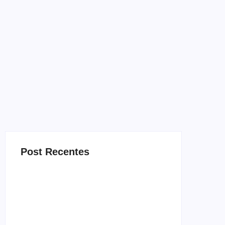
Post Recentes
Band e Luciana Gimenez se encaminham
para fechar acordo e lançar programa ainda
em 2026
04/08/2026