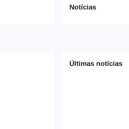
Notícias
Últimas notícias
Agressão no Shopping
s mais lidos no
Eldorado amplia disput
 em julho de
internacional de mãe p
guarda da filha
-
29/07/2026
-
24/07/2
D News
By
Redação MD News