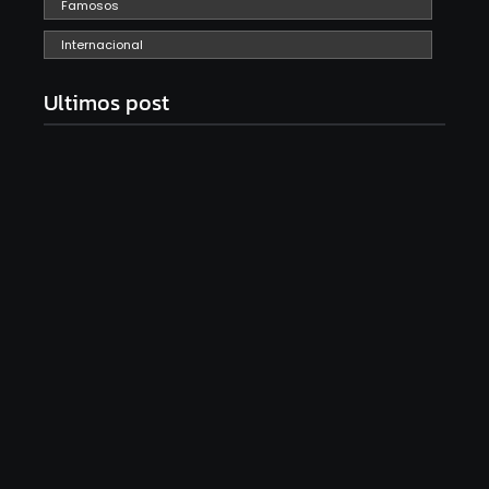
Famosos
Internacional
Ultimos post
Com audiência e faturamento em baixa, RedeTV!
vai mexer na programação matinal
06/08/2026