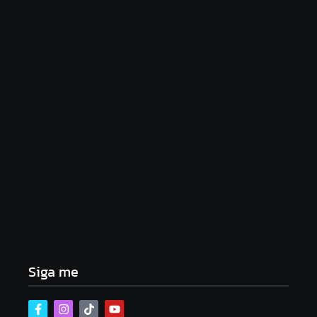
Lei Maria da Penha completa 20 anos: violência
doméstica ainda desafia proteção às mulheres no
Brasil
06/08/2026
Band e Luciana Gimenez se encaminham para
fechar acordo e lançar programa ainda em 2026
04/08/2026
Siga me