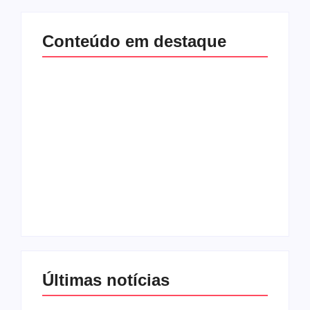
Conteúdo em destaque
Lei Maria da Penha
Com audiência e
completa 20 anos:
faturamento em
violência doméstica
baixa, RedeTV! vai
ainda desafia
mexer na
proteção às
programação matinal
mulheres no Brasil
By
Redação MD News
By
Redação MD News
Últimas notícias