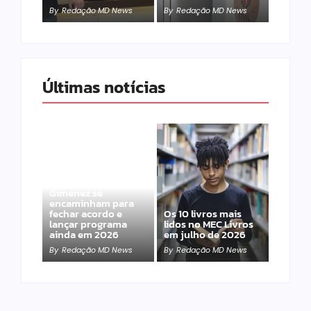
By
Redação MD News
By
Redação MD News
Últimas notícias
Band e Luciana
Gimenez se
encaminham para
fechar acordo e
Os 10 livros mais
lançar programa
lidos no MEC Livros
ainda em 2026
em julho de 2026
By
Redação MD News
By
Redação MD News