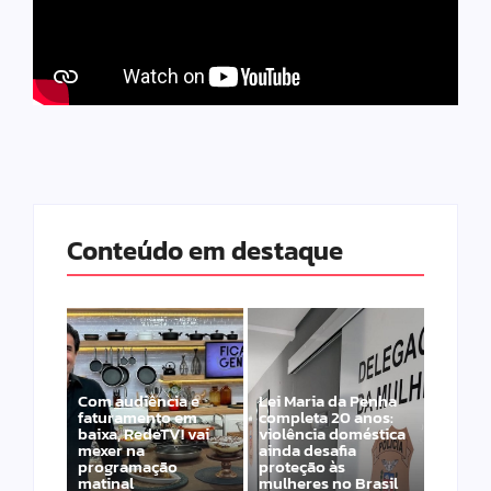
Conteúdo em destaque
Com audiência e
Lei Maria da Penha
faturamento em
completa 20 anos:
baixa, RedeTV! vai
violência doméstica
mexer na
ainda desafia
programação
proteção às
matinal
mulheres no Brasil