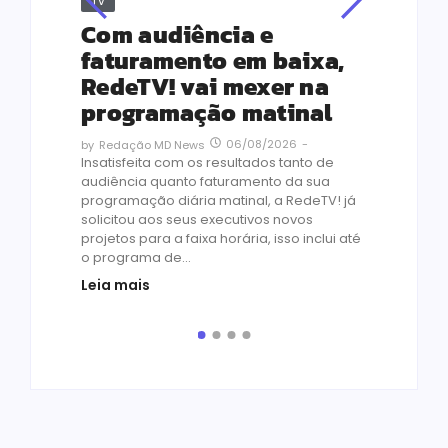
Tv
Jus
Re
s
Com audiência e
Le
ho
faturamento em baixa,
co
RedeTV! vai mexer na
vi
programação matinal
ai
06/08/2026
-
by
Redação MD News
às
Insatisfeita com os resultados tanto de
de 1
audiência quanto faturamento da sua
by
R
programação diária matinal, a RedeTV! já
Quar
solicitou aos seus executivos novos
temp
projetos para a faixa horária, isso inclui até
médi
o programa de...
prot
Leia mais
de v
pelo.
Leia