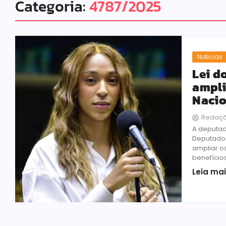
Categoria:
4787/2025
Noticias
Lei d
ampli
Nacio
Redaç
A deputad
Deputados
ampliar os
benefício
Leia ma