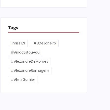
Tags
: miss ES
#8DeJaneiro
#AindaEstouAqui
#AlexandreDeMoraes
#AlexandreRamagem
#AlmirGarnier