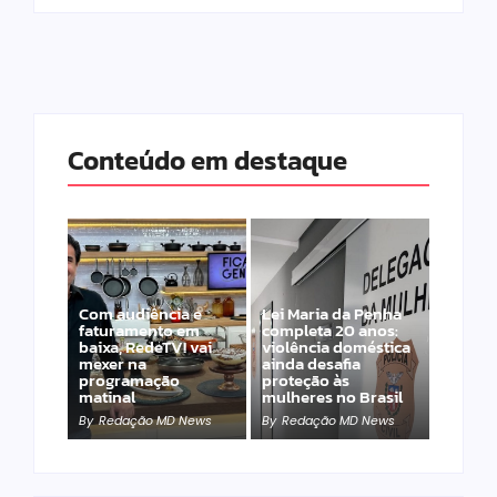
Conteúdo em destaque
Com audiência e
Lei Maria da Penha
faturamento em
completa 20 anos:
baixa, RedeTV! vai
violência doméstica
mexer na
ainda desafia
programação
proteção às
matinal
mulheres no Brasil
By
Redação MD News
By
Redação MD News