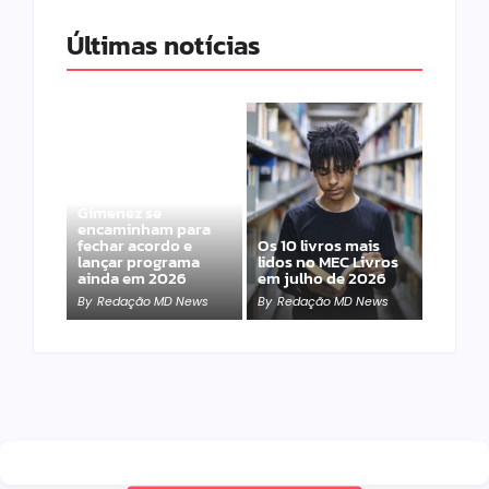
Últimas notícias
Band e Luciana
Gimenez se
encaminham para
fechar acordo e
Os 10 livros mais
lançar programa
lidos no MEC Livros
ainda em 2026
em julho de 2026
By
Redação MD News
By
Redação MD News