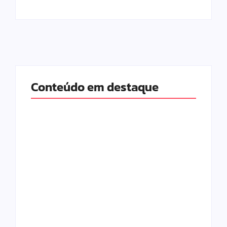
Conteúdo em destaque
Com audiência e
Lei Maria da Penha
faturamento em
completa 20 anos:
baixa, RedeTV! vai
violência doméstica
mexer na
ainda desafia
programação
proteção às
matinal
mulheres no Brasil
By
Redação MD News
By
Redação MD News