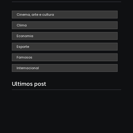
Cinema, arte e cultura
Clima
Economia
Esporte
Famosos
Internacional
Ultimos post