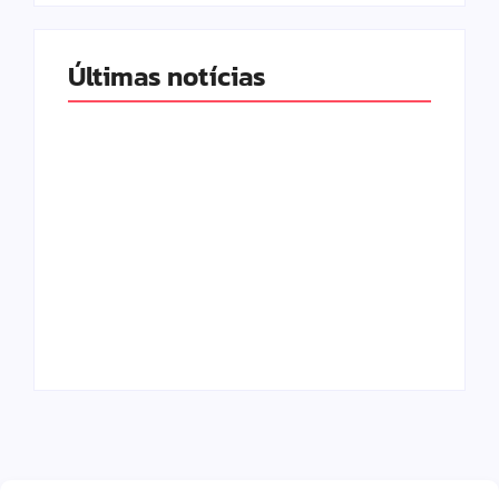
Últimas notícias
Band e Luciana
Gimenez se
encaminham para
fechar acordo e
Os 10 livros mais
lançar programa
lidos no MEC Livros
ainda em 2026
em julho de 2026
By
Redação MD News
By
Redação MD News