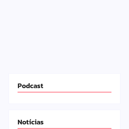
protetiva
28/04/2025
-
No Comments
Redação MD News
A deputada federal de Goiás, Marussa Boldrin (MDB-
GO) usou as redes sociais para relatar que sofreu
agressões do marido, o advogado Sinomar Júnior.
De acordo com a parlamentar, ela registrou um
boletim de...
Leia mais
Podcast
Notícias