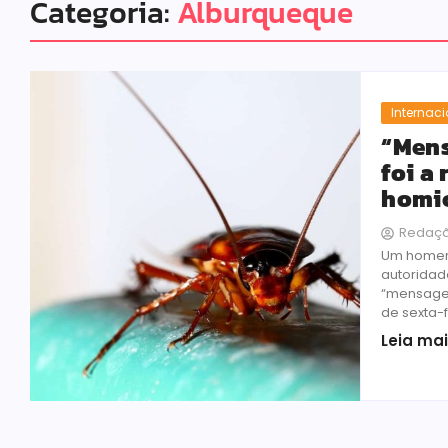
Categoria:
Alburqueque
Internac
“Mens
foi a
homi
Redaç
Um homem 
autoridad
“mensagem
de sexta-f
Leia ma