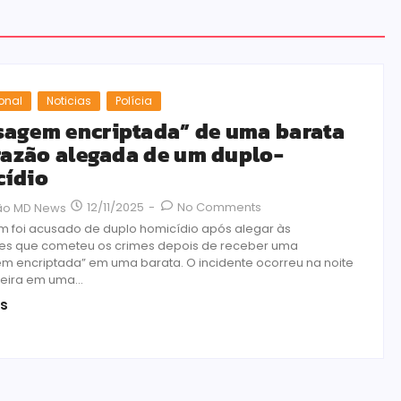
ional
Noticias
Polícia
agem encriptada” de uma barata
 razão alegada de um duplo-
cídio
12/11/2025
-
No Comments
ão MD News
foi acusado de duplo homicídio após alegar às
es que cometeu os crimes depois de receber uma
 encriptada” em uma barata. O incidente ocorreu na noite
eira em uma...
is