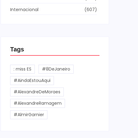
Internacional
(607)
Tags
: miss ES
#8DeJaneiro
#AindaEstouAqui
#AlexandreDeMoraes
#AlexandreRamagem
#AlmirGarnier