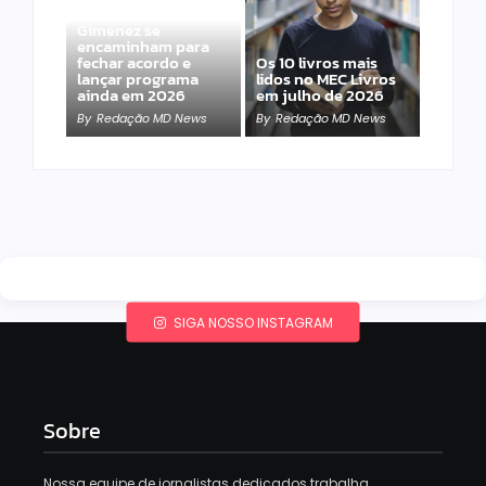
Band e Luciana
Gimenez se
encaminham para
fechar acordo e
Os 10 livros mais
lançar programa
lidos no MEC Livros
ainda em 2026
em julho de 2026
By
Redação MD News
By
Redação MD News
SIGA NOSSO INSTAGRAM
Sobre
Nossa equipe de jornalistas dedicados trabalha