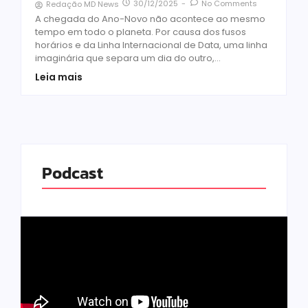
30/12/2025
-
No Comments
Redação MD News
A chegada do Ano-Novo não acontece ao mesmo
tempo em todo o planeta. Por causa dos fusos
horários e da Linha Internacional de Data, uma linha
imaginária que separa um dia do outro,...
Leia mais
Podcast