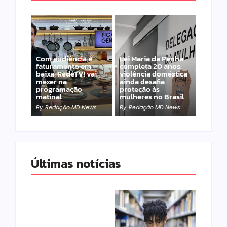
Com audiência e
Lei Maria da Penha
faturamento em
completa 20 anos:
baixa, RedeTV! vai
violência doméstica
mexer na
ainda desafia
programação
proteção às
matinal
mulheres no Brasil
By
Redação MD News
By
Redação MD News
Últimas notícias