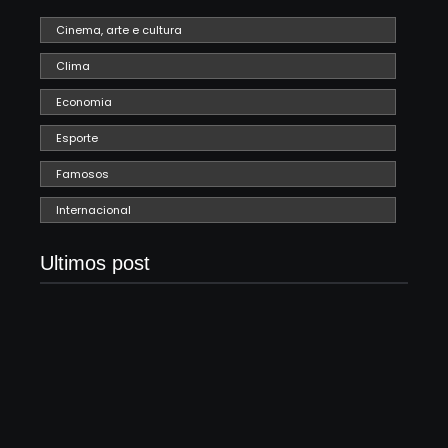
Cinema, arte e cultura
Clima
Economia
Esporte
Famosos
Internacional
Ultimos post