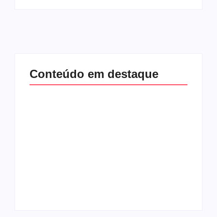
Conteúdo em destaque
Com audiência e
Lei Maria da Penha
faturamento em
completa 20 anos:
baixa, RedeTV! vai
violência doméstica
mexer na
ainda desafia
programação
proteção às
matinal
mulheres no Brasil
By
Redação MD News
By
Redação MD News