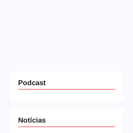
autores indígenas e negros
18/05/2026
-
No Comments
Redação MD News
A 28ª edição da Bienal Internacional do Livro de São
Paulo será realizada entre os dias 4 e 13 de
setembro de 2026, no Distrito Anhembi, na capital
paulista. Considerado um dos maiores...
Leia mais
Podcast
Notícias