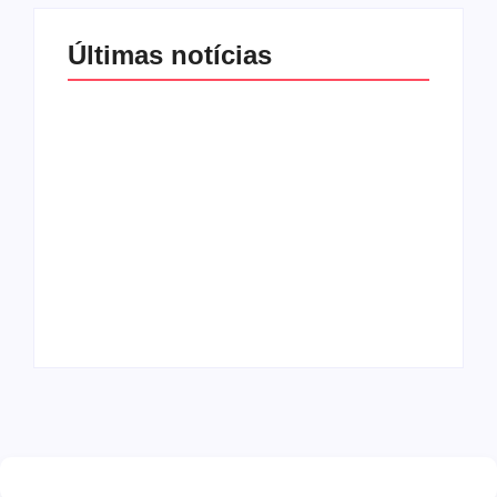
Últimas notícias
Band e Luciana
Gimenez se
encaminham para
fechar acordo e
Os 10 livros mais
lançar programa
lidos no MEC Livros
ainda em 2026
em julho de 2026
By
Redação MD News
By
Redação MD News