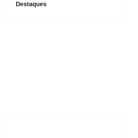
Destaques
Lei Maria da Penha completa 20 anos: violência
doméstica ainda desafia proteção às mulheres no
Brasil
06/08/2026