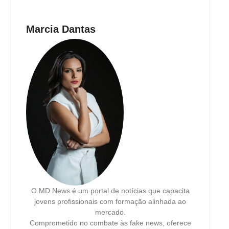
Leia mais
Marcia Dantas
O MD News é um portal de notícias que capacita
jovens profissionais com formação alinhada ao
mercado.
Comprometido no combate às fake news, oferece