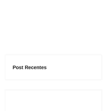
Post Recentes
Com audiência e faturamento em baixa, RedeTV!
vai mexer na programação matinal
06/08/2026