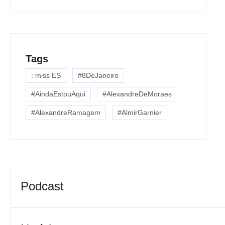
Tags
: miss ES
#8DeJaneiro
#AindaEstouAqui
#AlexandreDeMoraes
#AlexandreRamagem
#AlmirGarnier
Podcast