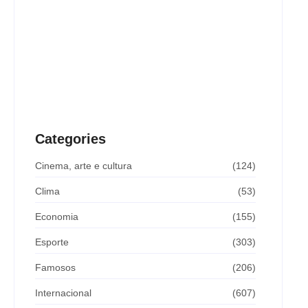
Agressão no Shopping Eldorado amplia disputa
internacional de mãe pela guarda da filha
24/07/2026
Estupro virtual e violência digital contra mulheres
crescem com avanço da tecnologia
24/06/2026
Categories
Cinema, arte e cultura
(124)
Clima
(53)
Economia
(155)
Esporte
(303)
Famosos
(206)
Internacional
(607)