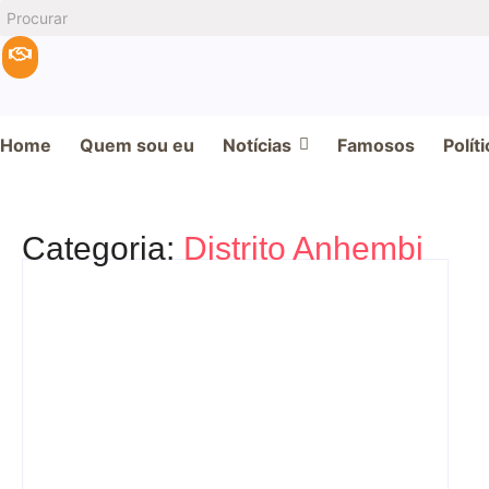
Home
Quem sou eu
Notícias
Famosos
Políti
Categoria:
Distrito Anhembi
Cinema, arte e cultura
Noticias
SP recebe a 28ª Bienal Internacion
autores indígenas e negros
18/05/2026
-
No Comments
Redação MD News
A 28ª edição da Bienal Internacional do Livro de São Paulo será reali
paulista. Considerado um dos maiores...