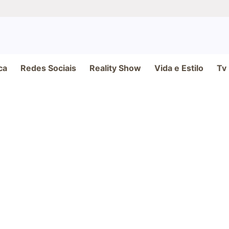
ca
Redes Sociais
Reality Show
Vida e Estilo
Tv
al do Livro e promete ampliar espaço 
zada entre os dias 4 e 13 de setembro de 2026, no Distrito Anhembi, na capita