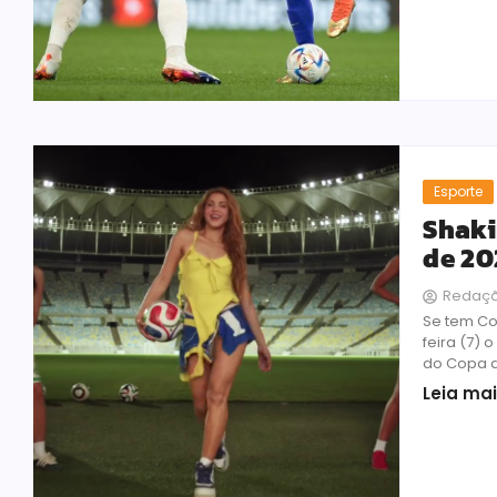
Esporte
Shaki
de 20
Redaç
Se tem Co
feira (7) 
do Copa do
Leia ma