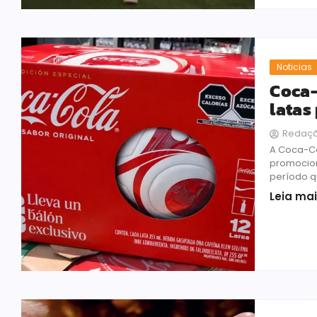
Noticias
Coca-
latas
Redaç
A Coca-Co
promocion
período qu
Leia ma