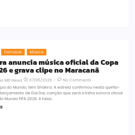
Famosos
Música
ra anuncia música oficial da Copa
26 e grava clipe no Maracanã
07/05/2026
-
No Comments
ão MD News
pa do Mundo, tem Shakira. A estrela confirmou nesta quinta-
o lançamento de Dai Dai, canção que será a trilha sonora oficial
 Mundo FIFA 2026. A faixa...
is