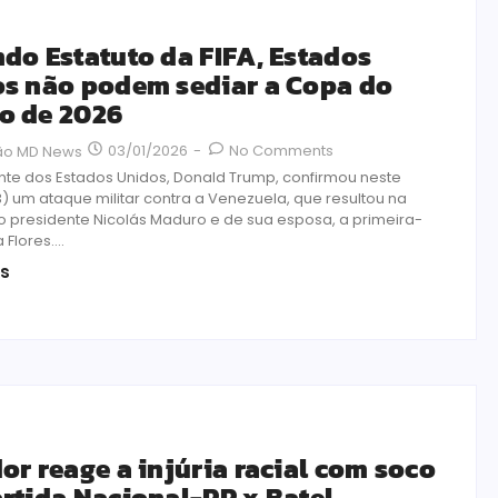
do Estatuto da FIFA, Estados
s não podem sediar a Copa do
o de 2026
03/01/2026
-
No Comments
ão MD News
nte dos Estados Unidos, Donald Trump, confirmou neste
) um ataque militar contra a Venezuela, que resultou na
o presidente Nicolás Maduro e de sua esposa, a primeira-
Flores....
is
or reage a injúria racial com soco
rtida Nacional-PR x Batel