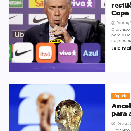
resil
Copa
Redaç
O técnico
para a Co
no proces
Leia ma
Esporte
Ancel
para 
Redaç
O técnico 