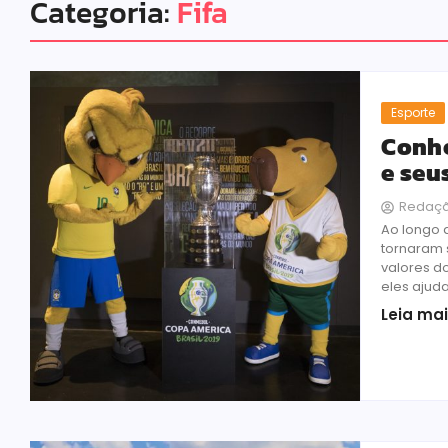
Categoria:
Fifa
Esporte
Conhe
e seu
Redaç
Ao longo 
tornaram 
valores d
eles ajuda
Leia ma