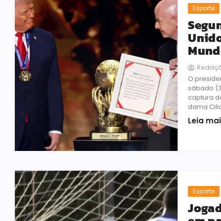
Esporte
Segun
Unido
Mund
Redaç
O preside
sábado (3
captura d
dama Cilia 
Leia ma
Esporte
Jogad
em pa