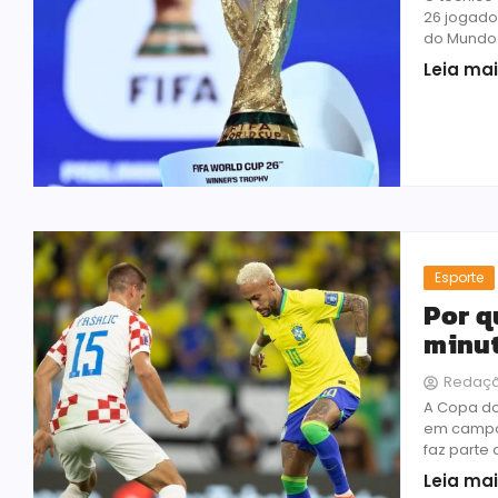
26 jogado
do Mundo 
Leia ma
Esporte
Por q
minut
Redaç
A Copa do
em campo 
faz parte
Leia ma