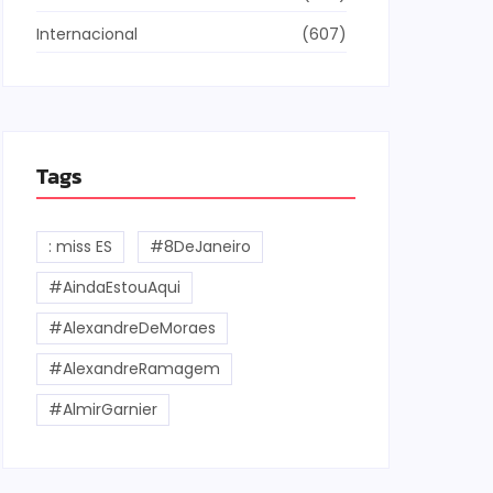
Internacional
(607)
Tags
: miss ES
#8DeJaneiro
#AindaEstouAqui
#AlexandreDeMoraes
#AlexandreRamagem
#AlmirGarnier