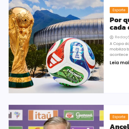
Esporte
Por q
cada 
Redaç
A Copa do
mobiliza 
acontece 
Leia ma
Esporte
Ancel