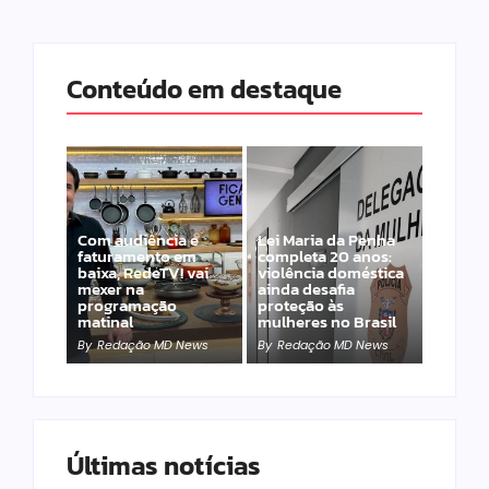
Conteúdo em destaque
Com audiência e
Lei Maria da Penha
faturamento em
completa 20 anos:
baixa, RedeTV! vai
violência doméstica
mexer na
ainda desafia
programação
proteção às
matinal
mulheres no Brasil
By
Redação MD News
By
Redação MD News
Últimas notícias