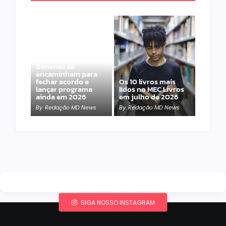
Band e Luciana
Gimenez se
encaminham para
fechar acordo e
Os 10 livros mais
lançar programa
lidos no MEC Livros
ainda em 2026
em julho de 2026
By
Redação MD News
By
Redação MD News
SIGA NOSSO INSTAGRAM