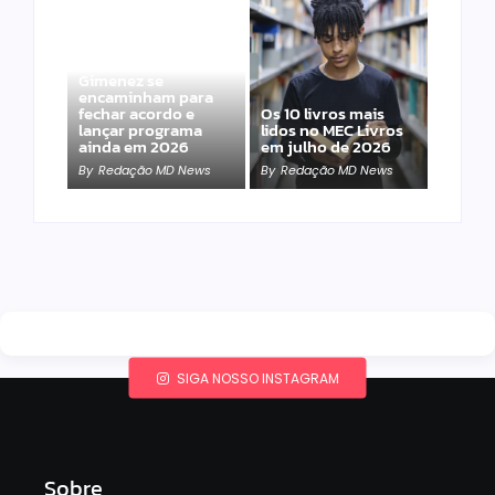
Band e Luciana
Gimenez se
encaminham para
fechar acordo e
Os 10 livros mais
lançar programa
lidos no MEC Livros
ainda em 2026
em julho de 2026
By
Redação MD News
By
Redação MD News
SIGA NOSSO INSTAGRAM
Sobre