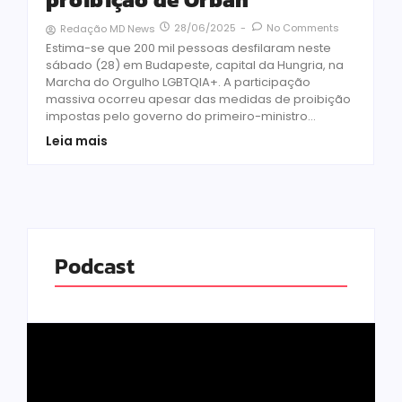
28/06/2025
-
No Comments
Redação MD News
Estima-se que 200 mil pessoas desfilaram neste
sábado (28) em Budapeste, capital da Hungria, na
Marcha do Orgulho LGBTQIA+. A participação
massiva ocorreu apesar das medidas de proibição
impostas pelo governo do primeiro-ministro...
Leia mais
Podcast