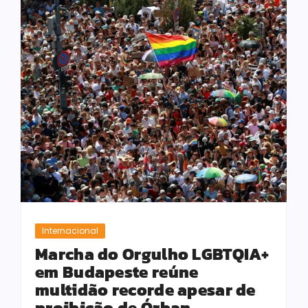
Internacional
Marcha do Orgulho LGBTQIA+
em Budapeste reúne
multidão recorde apesar de
proibição de Órban