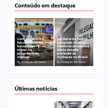
Conteúdo em destaque
Com audiência e
Lei Maria da Penha
faturamento em
completa 20 anos:
baixa, RedeTV! vai
violência doméstica
mexer na
ainda desafia
programação
proteção às
matinal
mulheres no Brasil
By
Redação MD News
By
Redação MD News
Últimas notícias