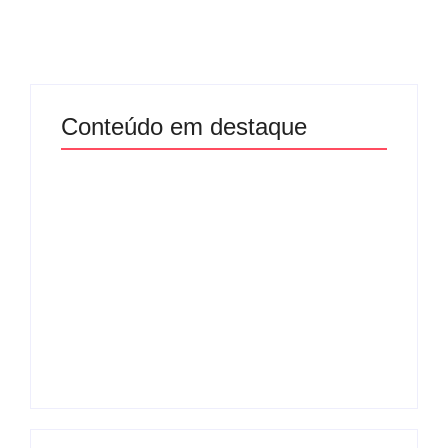
Conteúdo em destaque
Com audiência e
Lei Maria da Penha
faturamento em
completa 20 anos:
baixa, RedeTV! vai
violência doméstica
mexer na
ainda desafia
programação
proteção às
matinal
mulheres no Brasil
By
Redação MD News
By
Redação MD News