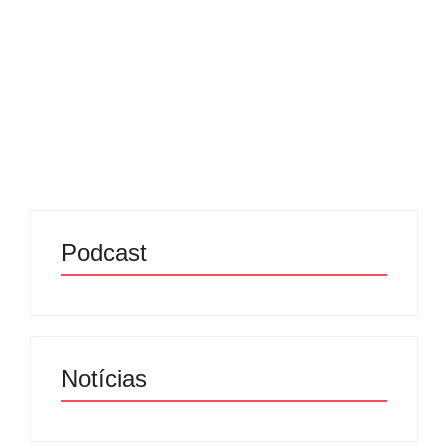
25/09/2025
-
No Comments
Redação MD News
Quando uma Proposta de Emenda à Constituição
(PEC) é rejeitada no Senado, o processo de
tramitação é interrompido e a matéria é, em geral,
arquivada. Esse foi o destino da chamada PEC da...
Leia mais
Podcast
Notícias