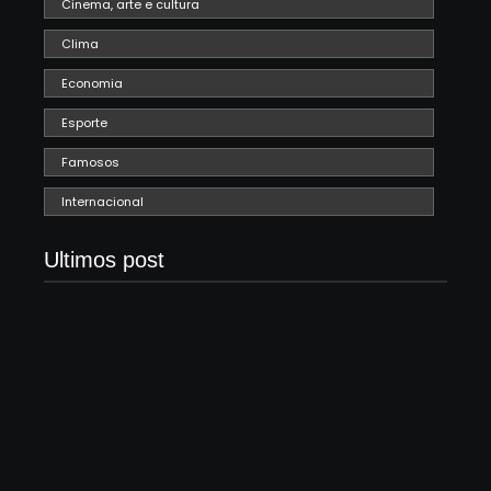
Cinema, arte e cultura
Clima
Economia
Esporte
Famosos
Internacional
Ultimos post