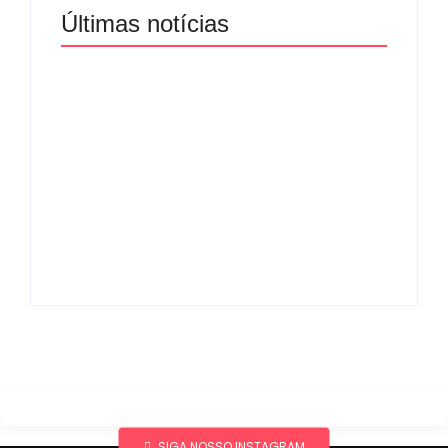
Últimas notícias
Band e Luciana
Gimenez se
encaminham para
fechar acordo e
Os 10 livros mais
lançar programa
lidos no MEC Livros
ainda em 2026
em julho de 2026
By
Redação MD News
By
Redação MD News
SIGA NOSSO INSTAGRAM