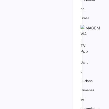
no
Brasil
Band
e
Luciana
Gimenez
se
encaminham