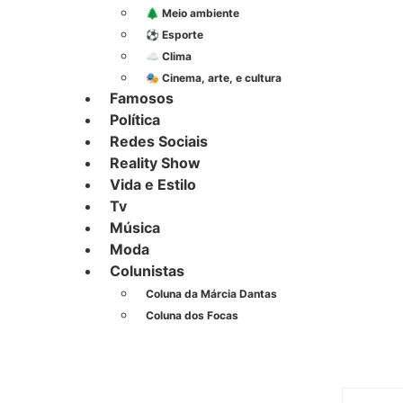
🌲 Meio ambiente
⚽︎ Esporte
☁️ Clima
🎭 Cinema, arte, e cultura
Famosos
Política
Redes Sociais
Reality Show
Vida e Estilo
Tv
Música
Moda
Colunistas
Coluna da Márcia Dantas
Coluna dos Focas