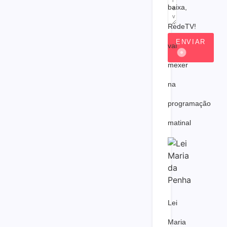
baixa,
RedeTV!
ENVIAR
vai
mexer
na
programação
matinal
Lei
Maria