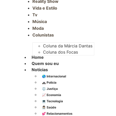
Reality Show
Vida e Estilo
Tv
Música
Moda
Colunistas
Coluna da Márcia Dantas
Coluna dos Focas
Home
Quem sou eu
Notícias
🌎 Internacional
🚓 Polícia
⚖️ Justiça
📈 Economia
💻 Tecnologia
👩🏻‍⚕️ Saúde
💕 Relacionamentos