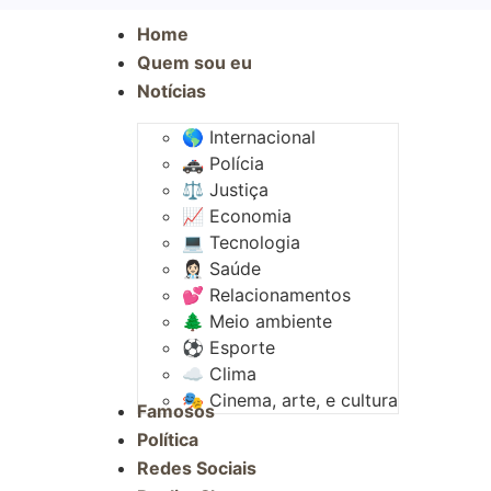
Home
Quem sou eu
Notícias
🌎 Internacional
🚓 Polícia
⚖️ Justiça
📈 Economia
💻 Tecnologia
👩🏻‍⚕️ Saúde
💕 Relacionamentos
🌲 Meio ambiente
⚽︎ Esporte
☁️ Clima
🎭 Cinema, arte, e cultura
Famosos
Política
Redes Sociais