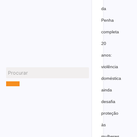
da
Penha
completa
20
anos:
violência
doméstica
ainda
desafia
proteção
às
mulheres