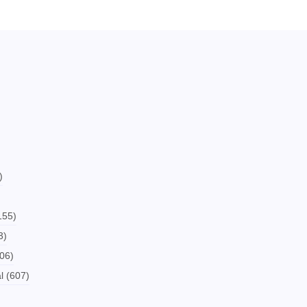
)
155)
3)
06)
l
(607)