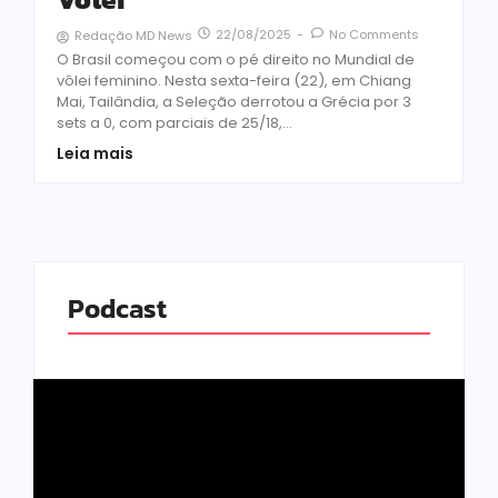
22/08/2025
-
No Comments
Redação MD News
O Brasil começou com o pé direito no Mundial de
vôlei feminino. Nesta sexta-feira (22), em Chiang
Mai, Tailândia, a Seleção derrotou a Grécia por 3
sets a 0, com parciais de 25/18,...
Leia mais
Podcast