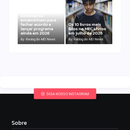
Band e Luciana
Gimenez se
encaminham para
fechar acordo e
Os 10 livros mais
lançar programa
lidos no MEC Livros
ainda em 2026
em julho de 2026
By
Redação MD News
By
Redação MD News
SIGA NOSSO INSTAGRAM
Sobre