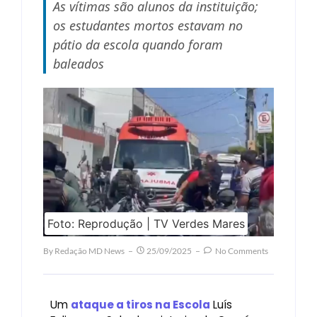
As vítimas são alunos da instituição;
os estudantes mortos estavam no
pátio da escola quando foram
baleados
Foto: Reprodução | TV Verdes Mares
By
Redação MD News
25/09/2025
No Comments
Um
ataque a tiros na Escola
Luís