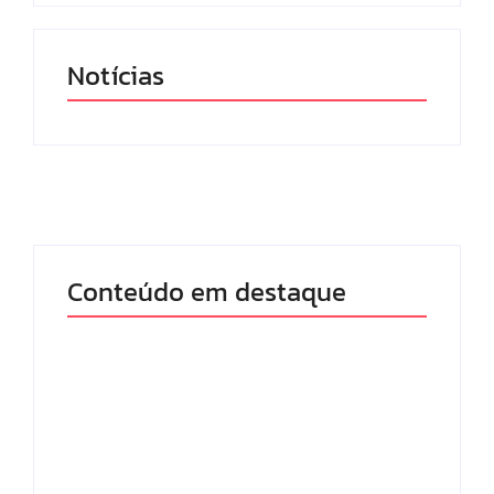
Notícias
Conteúdo em destaque
Lei Maria da Penha
Com audiência e
completa 20 anos:
faturamento em
violência doméstica
baixa, RedeTV! vai
ainda desafia