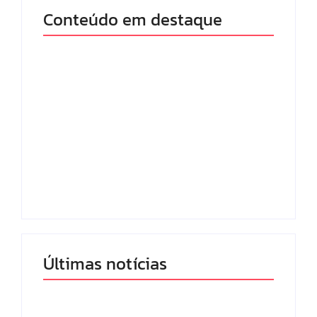
Conteúdo em destaque
Lei Maria da Penha
Com audiência e
completa 20 anos:
faturamento em
violência doméstica
baixa, RedeTV! vai
ainda desafia
mexer na
proteção às
programação matinal
mulheres no Brasil
By
Redação MD News
By
Redação MD News
Últimas notícias