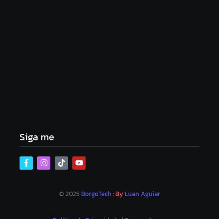
Lei Maria da Penha completa 20 anos: violência
doméstica ainda desafia proteção às mulheres no
Brasil
06/08/2026
Band e Luciana Gimenez se encaminham para
fechar acordo e lançar programa ainda em 2026
04/08/2026
Siga me
© 2025
BorgoTech
: By
Luan Aguiar