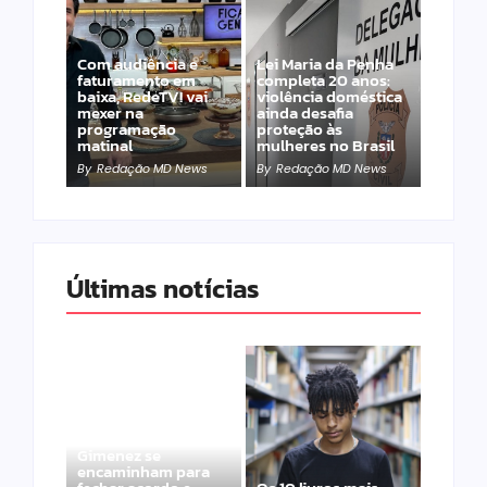
Com audiência e
Lei Maria da Penha
faturamento em
completa 20 anos:
baixa, RedeTV! vai
violência doméstica
mexer na
ainda desafia
programação
proteção às
matinal
mulheres no Brasil
By
Redação MD News
By
Redação MD News
Últimas notícias
Band e Luciana
Gimenez se
encaminham para