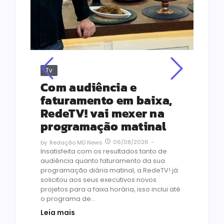
Tv
Jus
Re
s
Com audiência e
Le
ho
faturamento em baixa,
co
RedeTV! vai mexer na
vi
programação matinal
ai
06/08/2026
-
by
Redação MD News
às
Insatisfeita com os resultados tanto de
de 1
audiência quanto faturamento da sua
by
R
programação diária matinal, a RedeTV! já
Quar
solicitou aos seus executivos novos
temp
projetos para a faixa horária, isso inclui até
médi
o programa de...
prot
Leia mais
de v
pelo.