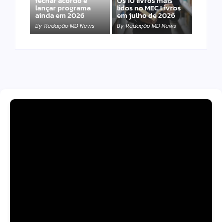
fechar acordo e
Os 10 livros mais
lançar programa
lidos no MEC Livros
ainda em 2026
em julho de 2026
By
Redação MD News
By
Redação MD News