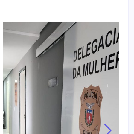
T
B
e
a
a
by
A 
em
pr
a 
Le