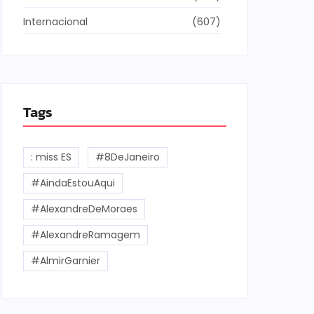
Internacional
(607)
v
Tags
and e Luciana Gimenez se
ncaminham para fechar
cordo e lançar programa
: miss ES
#8DeJaneiro
inda em 2026
#AindaEstouAqui
04/08/2026
-
Redação MD News
#AlexandreDeMoraes
apresentadora Luciana Gimenez e a Band estão
 vias de assinar um contrato entre as partes nos
#AlexandreRamagem
óximos dias. De acordo com a Folha de São Paulo,
atração será semanal na...
#AlmirGarnier
ia mais