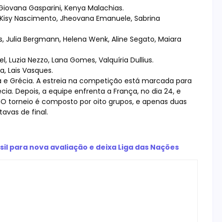
 Giovana Gasparini, Kenya Malachias.
, Kisy Nascimento, Jheovana Emanuele, Sabrina
, Julia Bergmann, Helena Wenk, Aline Segato, Maiara
el, Luzia Nezzo, Lana Gomes, Valquíria Dullius.
a, Lais Vasques.
ça e Grécia. A estreia na competição está marcada para
écia. Depois, a equipe enfrenta a França, no dia 24, e
6. O torneio é composto por oito grupos, e apenas duas
avas de final.
asil para nova avaliação e deixa Liga das Nações