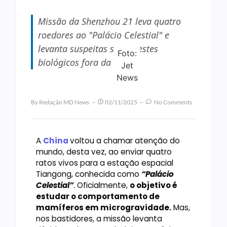
Missão da Shenzhou 21 leva quatro
roedores ao "Palácio Celestial" e
levanta suspeitas sobre testes
Foto:
biológicos fora da Terra
Jet
News
By
Redação MD News
02/11/2025
No Comments
A
China
voltou a chamar atenção do
mundo, desta vez, ao enviar quatro
ratos vivos para a estação espacial
Tiangong, conhecida como
“Palácio
Celestial”
. Oficialmente,
o objetivo é
estudar o comportamento de
mamíferos em microgravidade.
Mas,
nos bastidores, a missão levanta