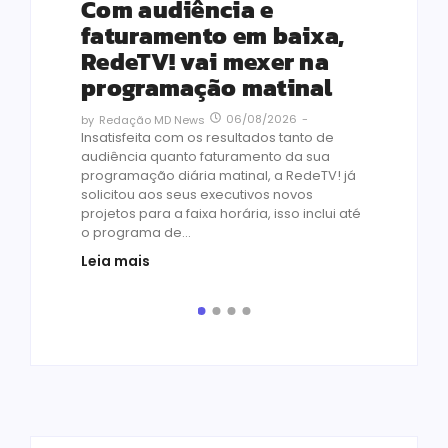
s
Com audiência e
Le
ho
faturamento em baixa,
co
RedeTV! vai mexer na
vi
programação matinal
ai
06/08/2026
-
by
Redação MD News
às
Insatisfeita com os resultados tanto de
de 1
audiência quanto faturamento da sua
by
R
programação diária matinal, a RedeTV! já
Quar
solicitou aos seus executivos novos
temp
projetos para a faixa horária, isso inclui até
médi
o programa de...
prot
Leia mais
de v
pelo.
Leia