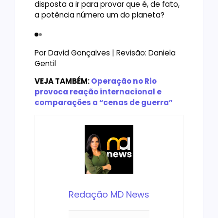
disposta a ir para provar que é, de fato,
a potência número um do planeta?
Foto: CGTN
Foto: CNN
Por David Gonçalves | Revisão: Daniela
Gentil
VEJA TAMBÉM:
Operação no Rio
provoca reação internacional e
comparações a “cenas de guerra”
Redação MD News