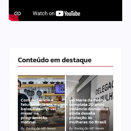
Conteúdo em destaque
Com audiência e
Lei Maria da Penha
faturamento em
completa 20 anos:
baixa, RedeTV! vai
violência doméstica
mexer na
ainda desafia
programação
proteção às
matinal
mulheres no Brasil
By
Redação MD News
By
Redação MD News