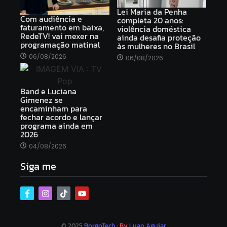
Lei Maria da Penha
Com audiência e
completa 20 anos:
faturamento em baixa,
violência doméstica
RedeTV! vai mexer na
ainda desafia proteção
programação matinal
às mulheres no Brasil
06/08/2026
06/08/2026
Band e Luciana
Gimenez se
encaminham para
fechar acordo e lançar
programa ainda em
2026
04/08/2026
Siga me
© 2025
BorgoTech
: By
Luan Aguiar