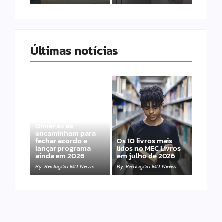
Últimas notícias
Band e Luciana
Gimenez se
encaminham para
fechar acordo e
Os 10 livros mais
lançar programa
lidos no MEC Livros
ainda em 2026
em julho de 2026
By
Redação MD News
By
Redação MD News