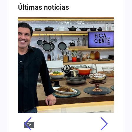
Últimas notícias
Tv
Jus
Re