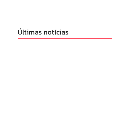
By
Redação MD News
By
Redação MD News
Últimas notícias
Band e Luciana
Gimenez se
encaminham para
fechar acordo e
Os 10 livros mais
lançar programa
lidos no MEC Livros
ainda em 2026
em julho de 2026
By
Redação MD News
By
Redação MD News