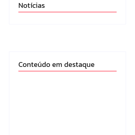
Notícias
Conteúdo em destaque
Lei Maria da Penha
Com audiência e
completa 20 anos:
faturamento em
violência doméstica
baixa, RedeTV! vai
ainda desafia
mexer na
proteção às
programação matinal
mulheres no Brasil