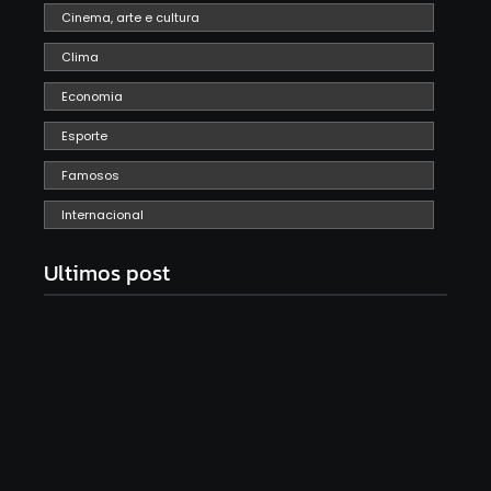
Cinema, arte e cultura
Clima
Economia
Esporte
Famosos
Internacional
Ultimos post