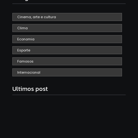
Cinema, arte e cultura
Clima
Economia
Esporte
Famosos
Internacional
Ultimos post