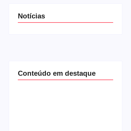
Notícias
Conteúdo em destaque
Lei Maria da Penha
Com audiência e
completa 20 anos:
faturamento em
violência doméstica
baixa, RedeTV! vai
ainda desafia
mexer na
proteção às