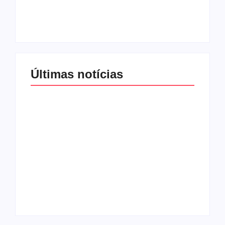
programação matinal
mulheres no Brasil
By
Redação MD News
By
Redação MD News
Últimas notícias
Band e Luciana
Gimenez se
encaminham para
fechar acordo e
Os 10 livros mais
lançar programa
lidos no MEC Livros
ainda em 2026
em julho de 2026
By
Redação MD News
By
Redação MD News