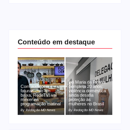
Conteúdo em destaque
Lei Maria da Penha
Com audiência e
completa 20 anos:
faturamento em
violência doméstica
baixa, RedeTV! vai
ainda desafia
mexer na
proteção às
programação matinal
mulheres no Brasil
By
Redação MD News
By
Redação MD News