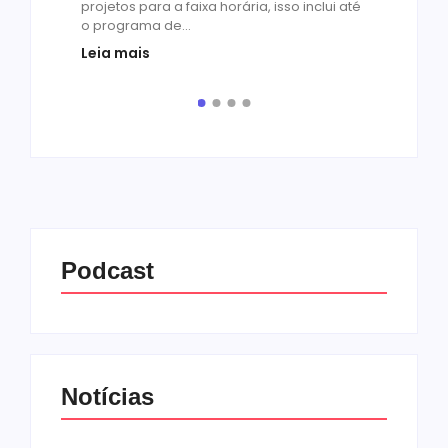
projetos para a faixa horária, isso inclui até
médi
o programa de...
prot
Leia mais
de v
pelo.
Leia
Podcast
Notícias