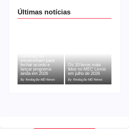
Últimas notícias
Band e Luciana
Gimenez se
encaminham para
fechar acordo e
Os 10 livros mais
lançar programa
lidos no MEC Livros
ainda em 2026
em julho de 2026
By
Redação MD News
By
Redação MD News