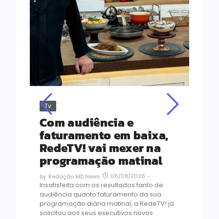
Tv
Jus
Re
s
Com audiência e
Le
ho
faturamento em baixa,
co
RedeTV! vai mexer na
vi
programação matinal
ai
06/08/2026
-
by
Redação MD News
às
Insatisfeita com os resultados tanto de
de 1
audiência quanto faturamento da sua
by
R
programação diária matinal, a RedeTV! já
Quar
solicitou aos seus executivos novos
temp