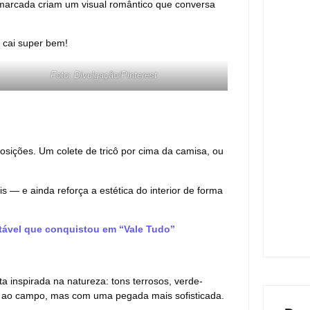
marcada criam um visual romântico que conversa
Com a
 cai super bem!
Rede
matin
Foto: Divulgação/Pinterest
06/
Lei M
violê
prote
posições. Um colete de tricô por cima da camisa, ou
06/
— e ainda reforça a estética do interior de forma
Band 
encam
lança
ntável que conquistou em “Vale Tudo”
04/
ta inspirada na natureza: tons terrosos, verde-
 ao campo, mas com uma pegada mais sofisticada.