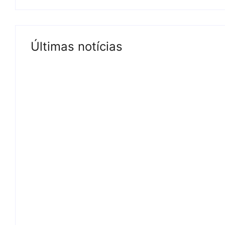
Últimas notícias
Tv
Com audiência e faturamento e
mexer na programação matinal
06/08/2026
-
by
Redação MD News
Insatisfeita com os resultados tanto de audiência quanto fatu
já solicitou aos seus executivos novos projetos para a faixa hor
Leia mais
Justiça
Noticias
Relacionamentos