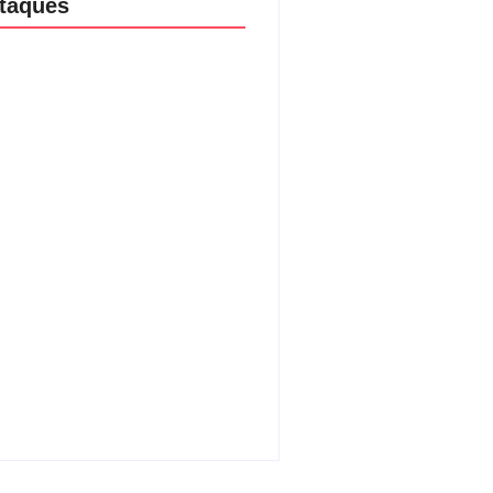
taques
aria da Penha completa 20 anos:
ncia doméstica ainda desafia
ção às mulheres no Brasil
08/2026
são no Shopping Eldorado amplia
ta internacional de mãe pela
a da filha
07/2026
o virtual e violência digital contra
eres crescem com avanço da
logia
06/2026