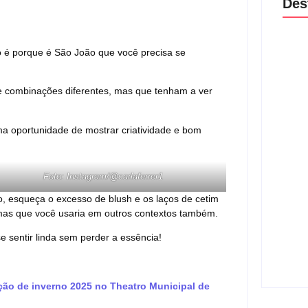
Des
ão é porque é São João que você precisa se
Lei M
violê
 e combinações diferentes, mas que tenham a ver
prote
06/
ma oportunidade de mostrar criatividade e bom
Agres
dispu
guard
Foto: Instagram/@carlaferrer1
24/
o, esqueça o excesso de blush e os laços de cetim
mas que você usaria em outros contextos também.
Estupr
mulh
e sentir linda sem perder a essência!
tecno
24/
ão de inverno 2025 no Theatro Municipal de