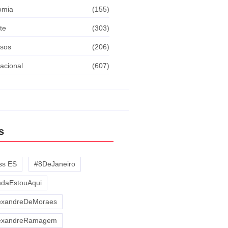
omia
(155)
te
(303)
sos
(206)
nacional
(607)
s
iss ES
#8DeJaneiro
ndaEstouAqui
exandreDeMoraes
exandreRamagem