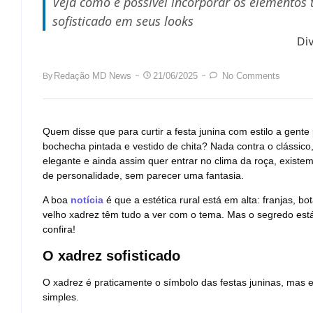
Veja como é possível incorporar os elementos t
sofisticado em seus looks
Di
Redação MD News
21/06/2025
No Comments
By
Quem disse que para curtir a festa junina com estilo a gente
bochecha pintada e vestido de chita? Nada contra o clássi
elegante e ainda assim quer entrar no clima da roça, existe
de personalidade, sem parecer uma fantasia.
A boa
notícia
é que a estética rural está em alta: franjas, b
velho xadrez têm tudo a ver com o tema. Mas o segredo está 
confira!
O xadrez sofisticado
O xadrez é praticamente o símbolo das festas juninas, mas e
simples.