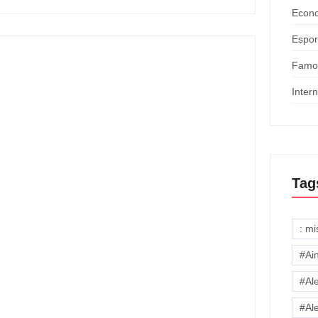
Econ
Espor
Famo
Inter
m baixa, RedeTV! vai
Tag
ramento da sua programação diária matinal, a RedeTV!
ária, isso inclui até o programa de...
: m
#Ai
#Al
#Al