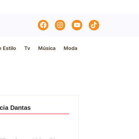
e Estilo
Tv
Música
Moda
cia Dantas