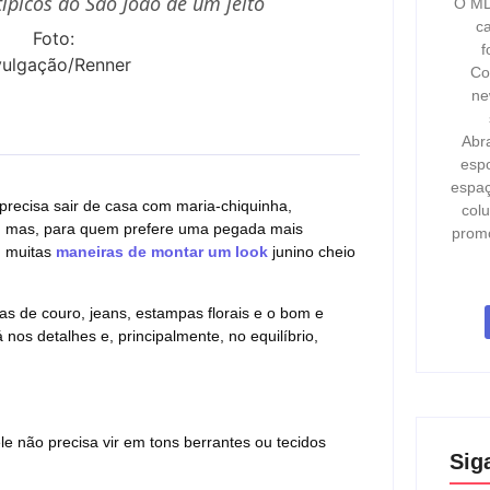
ípicos do São João de um jeito
O MD
ca
Foto:
f
vulgação/Renner
Co
ne
Abr
espo
espaç
 precisa sair de casa com maria-chiquinha,
col
co, mas, para quem prefere uma pegada mais
prom
m muitas
maneiras de montar um look
junino cheio
otas de couro, jeans, estampas florais e o bom e
nos detalhes e, principalmente, no equilíbrio,
le não precisa vir em tons berrantes ou tecidos
Sig