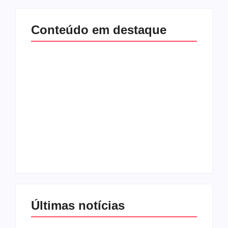
Conteúdo em destaque
Com audiência e
Lei Maria da Penha
faturamento em
completa 20 anos:
baixa, RedeTV! vai
violência doméstica
mexer na
ainda desafia
programação
proteção às
matinal
mulheres no Brasil
By
Redação MD News
By
Redação MD News
Últimas notícias