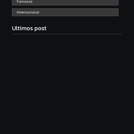
Famosos
Internacional
Ultimos post
Com audiência e faturamento em baixa, RedeTV!
vai mexer na programação matinal
06/08/2026