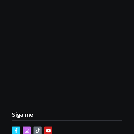
Lei Maria da Penha completa 20 anos: violência
doméstica ainda desafia proteção às mulheres no
Brasil
06/08/2026
Band e Luciana Gimenez se encaminham para
fechar acordo e lançar programa ainda em 2026
04/08/2026
Siga me