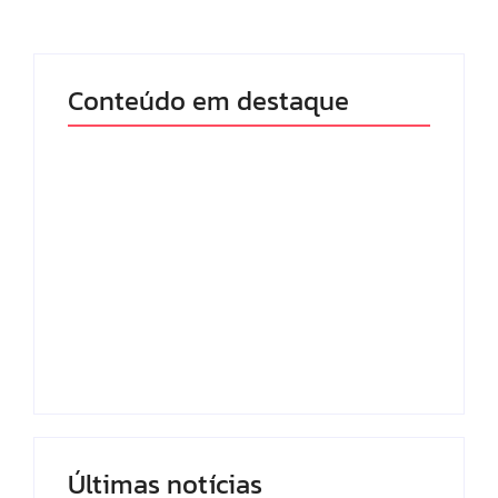
Conteúdo em destaque
Lei Maria da Penha
Com audiência e
completa 20 anos:
faturamento em
violência doméstica
baixa, RedeTV! vai
ainda desafia
mexer na
proteção às
programação matinal
mulheres no Brasil
By
Redação MD News
By
Redação MD News
Últimas notícias