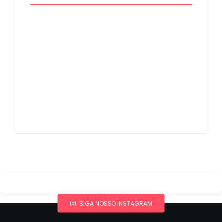
Band e Luciana
Gimenez se
encaminham para
fechar acordo e
Os 10 livros mais
lançar programa
lidos no MEC Livros
ainda em 2026
em julho de 2026
By
Redação MD News
By
Redação MD News
SIGA NOSSO INSTAGRAM