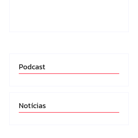
consolida como uma das maiores
bibliotecas digitais públicas do...
Leia mais
Podcast
Notícias