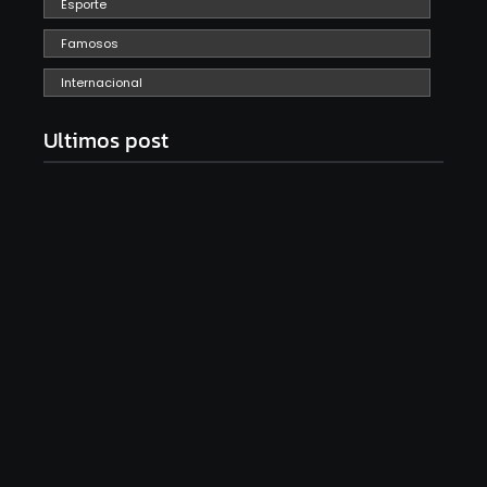
Esporte
Famosos
Internacional
Ultimos post
Com audiência e faturamento em baixa, RedeTV!
vai mexer na programação matinal