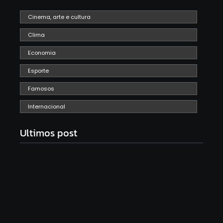
Cinema, arte e cultura
Clima
Economia
Esporte
Famosos
Internacional
Ultimos post