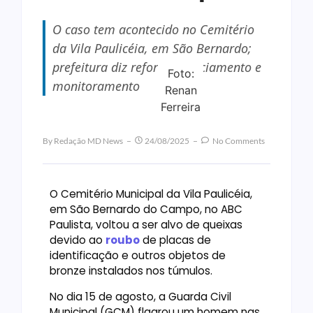
O caso tem acontecido no Cemitério
da Vila Paulicéia, em São Bernardo;
prefeitura diz reforçar policiamento e
Foto:
monitoramento
Renan
Ferreira
By
Redação MD News
24/08/2025
No Comments
O Cemitério Municipal da Vila Paulicéia,
em São Bernardo do Campo, no ABC
Paulista, voltou a ser alvo de queixas
devido ao
roubo
de placas de
identificação e outros objetos de
bronze instalados nos túmulos.
No dia 15 de agosto, a Guarda Civil
Municipal (GCM) flagrou um homem nas