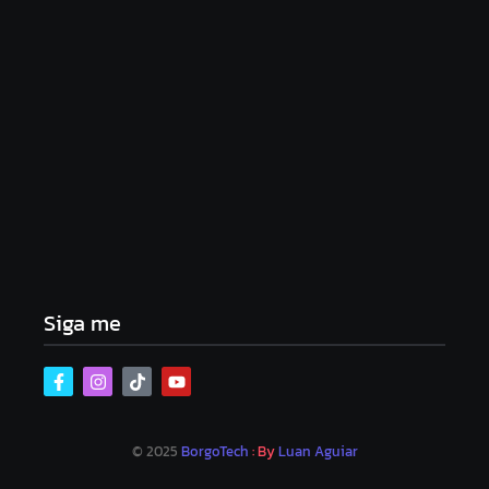
Lei Maria da Penha completa 20 anos: violência
doméstica ainda desafia proteção às mulheres no
Brasil
06/08/2026
Band e Luciana Gimenez se encaminham para
fechar acordo e lançar programa ainda em 2026
04/08/2026
Siga me
© 2025
BorgoTech
: By
Luan Aguiar