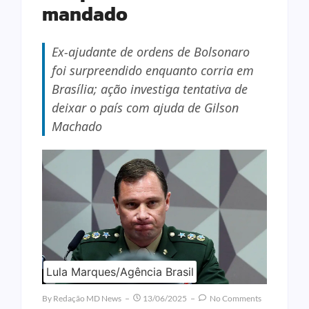
mandado
Ex-ajudante de ordens de Bolsonaro
foi surpreendido enquanto corria em
Brasília; ação investiga tentativa de
deixar o país com ajuda de Gilson
Machado
Lula Marques/Agência Brasil
By
Redação MD News
13/06/2025
No Comments