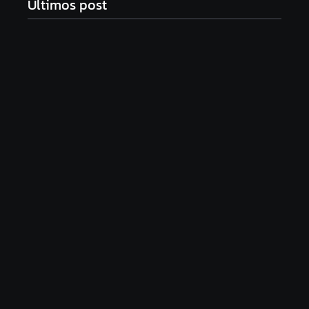
Ultimos post
Com audiência e faturamento em baixa, RedeTV!
vai mexer na programação matinal
06/08/2026