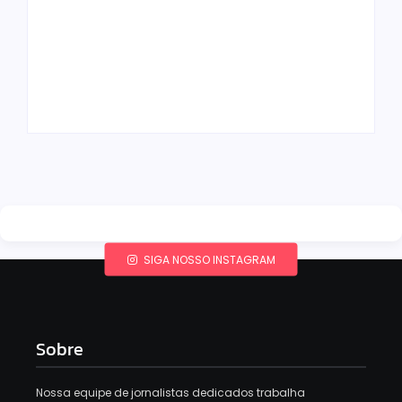
Band e Luciana
Gimenez se
encaminham para
fechar acordo e
Os 10 livros mais
lançar programa
lidos no MEC Livros
ainda em 2026
em julho de 2026
By
Redação MD News
By
Redação MD News
SIGA NOSSO INSTAGRAM
Sobre
Nossa equipe de jornalistas dedicados trabalha