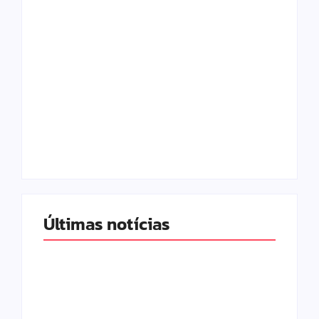
Com audiência e
Lei Maria da Penha
faturamento em
completa 20 anos:
baixa, RedeTV! vai
violência doméstica
mexer na
ainda desafia
programação
proteção às
matinal
mulheres no Brasil
By
Redação MD News
By
Redação MD News
Últimas notícias