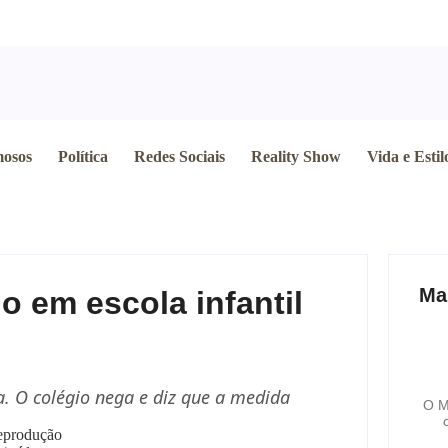
osos
Política
Redes Sociais
Reality Show
Vida e Estil
Ma
o em escola infantil
. O colégio nega e diz que a medida
O M
eprodução