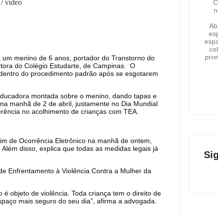
/ vídeo
C
n
Ab
esp
espa
co
pro
 menino de 6 anos, portador do Transtorno do
etora do Colégio Estudarte, de Campinas. O
á dentro do procedimento padrão após se esgotarem
ducadora montada sobre o menino, dando tapas e
na manhã de 2 de abril, justamente no Dia Mundial
ferência no acolhimento de crianças com TEA.
im de Ocorrência Eletrônico na manhã de ontem,
 Além disso, explica que todas as medidas legais já
Si
Enfrentamento à Violência Contra a Mulher da
 objeto de violência. Toda criança tem o direito de
spaço mais seguro do seu dia”, afirma a advogada.