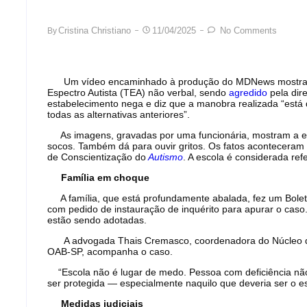
Cristina Christiano
11/04/2025
No Comments
By
Um vídeo encaminhado à produção do MDNews mostra um
Espectro Autista (TEA) não verbal, sendo
agredido
pela dir
estabelecimento nega e diz que a manobra realizada “est
todas as alternativas anteriores”.
As imagens, gravadas por uma funcionária, mostram a e
socos. Também dá para ouvir gritos. Os fatos aconteceram 
de Conscientização do
Autismo
. A escola é considerada re
Família em choque
A família, que está profundamente abalada, fez um Bolet
com pedido de instauração de inquérito para apurar o caso.
estão sendo adotadas.
A advogada Thais Cremasco, coordenadora do Núcleo de 
OAB-SP, acompanha o caso.
“Escola não é lugar de medo. Pessoa com deficiência não é
ser protegida — especialmente naquilo que deveria ser o e
Medidas judiciais