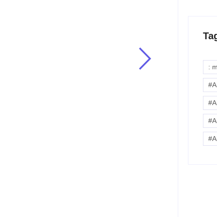
Ministério da Educação (MEC), ultrapassou a marca de
 maiores bibliotecas digitais públicas do...
Ta
: 
#A
do amplia disputa
da da filha
#A
#A
 mulheres abandorarem um relacionamento levando os
que só no último ano 3,7 milhões de brasileiras...
#A
 é marcado por
iares