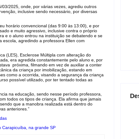
03/2025, onde, por várias vezes, agrediu outros
rvenção, inclusive sendo necessário, por diversas
Os 1
em j
u horário convencional (das 9:00 às 13:00), e por
2
sado e muito agressivo, inclusive contra o próprio
ra e o aluno entrou na instituição se debatendo e se
da escola, agredindo a professora Ellen com
Agre
disp
guar
a (LES), Esclerose Múltipla com alteração do
2
itada, era agredida constantemente pelo aluno e, por
estava próxima, filmando em vez de auxiliar a conter
ecânica da criança por imobilização, estando em
es como a ocorrida, visando a segurança da criança
rso possível utilizado, por ter tentado todas as
ncia na educação, sendo nesse período professora,
De
om todos os tipos de criança. Ela afirma que jamais
 sendo que a manobra realizada está dentro do
as anteriores.”
idas
Agre
m Carapicuíba, na grande SP
disp
guar