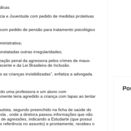
dicas.
cia e Juventude com pedido de medidas protetivas
 com pedido de pensão para tratamento psicológico
nistrativa;
onstatadas outras irregularidades;
ação penal da agressora pelos crimes de maus-
scente e da Lei Brasileira de Inclusão.
 as crianças invisibilizadas”, enfatiza a advogada.
Po
do uma professora e um aluno com
mente teria agredido a criança com tapas ao tentar
tista, segundo preenchido na ficha de saúde do
ola , onde a diretora passou informações que não
Ban
o de agressões, indicando a Estudarte (que possui
enca
o referência no assunto) e prontamente, recebeu o
lanç
0