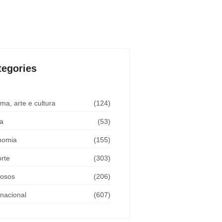
tegories
ma, arte e cultura
(124)
a
(53)
nomia
(155)
rte
(303)
osos
(206)
rnacional
(607)