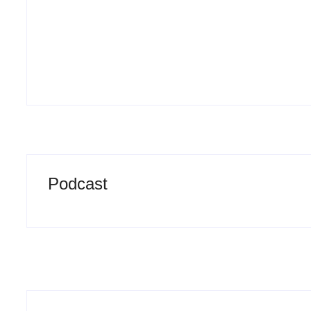
20/07/2026
-
by
Redação MD News
Um ano da morte de Preta Gil é lembrado nesta segunda-feira
admiradores da cantora. Nas redes sociais, artistas compar
momentos...
Leia mais
Podcast