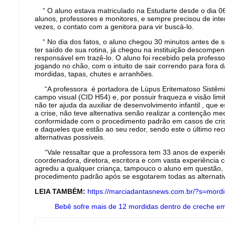
“ O aluno estava matriculado na Estudarte desde o dia 06/
alunos, professores e monitores, e sempre precisou de inte
vezes, o contato com a genitora para vir buscá-lo.
“ No dia dos fatos, o aluno chegou 30 minutos antes de se
ter saído de sua rotina, já chegou na instituição descompen
responsável em trazê-lo. O aluno foi recebido pela professo
jogando no chão, com o intuito de sair correndo para fora 
mordidas, tapas, chutes e arranhões.
“A professora é portadora de Lúpus Eritematoso Sistêmic
campo visual (CID H54) e, por possuir fraqueza e visão lim
não ter ajuda da auxiliar de desenvolvimento infantil , que 
a crise, não teve alternativa senão realizar a contenção m
conformidade com o procedimento padrão em casos de cris
e daqueles que estão ao seu redor, sendo este o último recu
alternativas possíveis.
“Vale ressaltar que a professora tem 33 anos de experiê
coordenadora, diretora, escritora e com vasta experiência c
agrediu a qualquer criança, tampouco o aluno em questão,
procedimento padrão após se esgotarem todas as alternativ
LEIA TAMBÉM:
https://marciadantasnews.com.br/?s=mord
Bebê sofre mais de 12 mordidas dentro de creche e