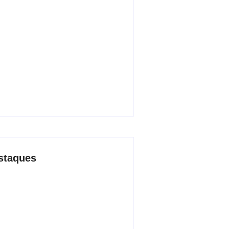
0 livros mais lidos no MEC Livros
ulho de 2026
9/07/2026
ssão no Shopping Eldorado amplia
uta internacional de mãe pela
da da filha
4/07/2026
staques
ssão no Shopping Eldorado amplia
uta internacional de mãe pela
da da filha