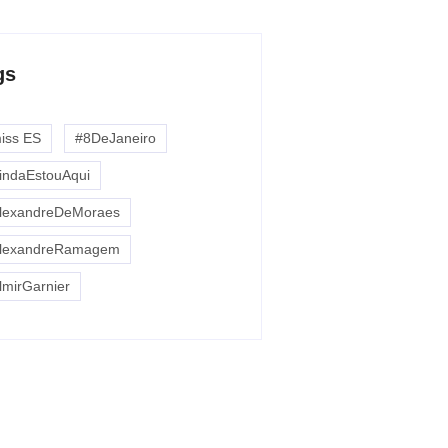
gs
miss ES
#8DeJaneiro
indaEstouAqui
lexandreDeMoraes
lexandreRamagem
lmirGarnier