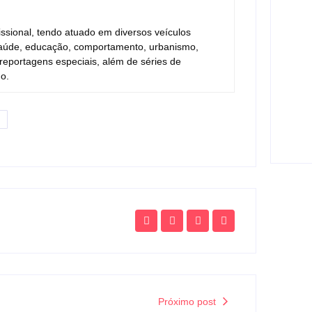
2
fissional, tendo atuado em diversos veículos
Estu
, saúde, educação, comportamento, urbanismo,
mul
tecn
reportagens especiais, além de séries de
o.
2
PF i
Defe
2
Próximo post