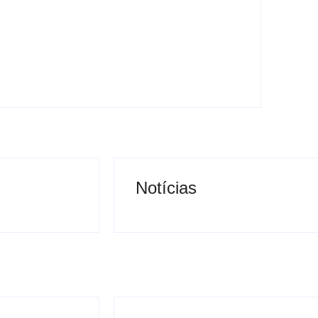
 (20) por homenagens de amigos e familiares, além
tilharam mensagens de saudade e relembraram
Notícias