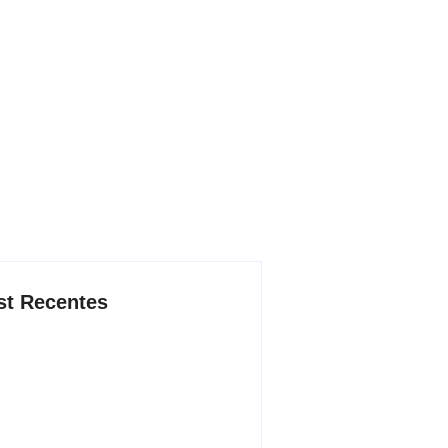
st Recentes
d e Luciana Gimenez se
minham para fechar acordo e
ar programa ainda em 2026
4/08/2026