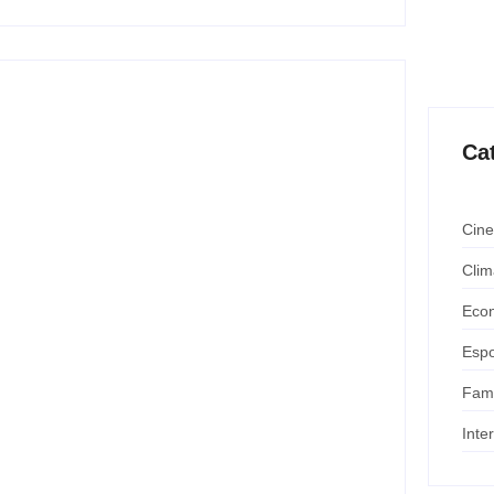
Ca
ncaminham para fechar
Cine
da em 2026
Clim
Eco
assinar um contrato entre as partes nos próximos
manal na...
Espo
Fam
Inte
C Livros em julho de 2026