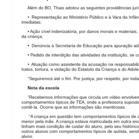
Além do BO, Thais adotou as seguintes providências jurí
• Representação ao Ministério Público e à Vara da Infân
imediatas;
• Ação cível indenizatória, por danos morais e materiais,
da criança;
• Denúncia à Secretaria de Educação para apuração admi
• Pedido de interdição das atividades da instituição, se c
• Atuação como assistente da acusação na responsabiliz
tratos, tortura, e violação do Estatuto da Criança e do Adole
“Seguiremos até o fim. Por justiça, por respeito, por todas
Nota da escola
“Recebemos informações que circula um vídeo envolven
comportamentos típicos de TEA, onde a professora suposta
contê-la. Ocorre que as informações são mentirosas.
“A criança em questão tem comportamentos típicos de au
menor pela mãe. A criança estava matriculada em outra esc
tinham mais condição de cuidar do aluno, pelo seu históric
outros alunos com comportamentos típicos de autista, send
aluno.