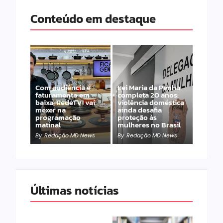
Conteúdo em destaque
Com audiência e
Lei Maria da Penha
faturamento em
completa 20 anos:
baixa, RedeTV! vai
violência doméstica
mexer na
ainda desafia
programação
proteção às
matinal
mulheres no Brasil
By
Redação MD News
By
Redação MD News
Últimas notícias