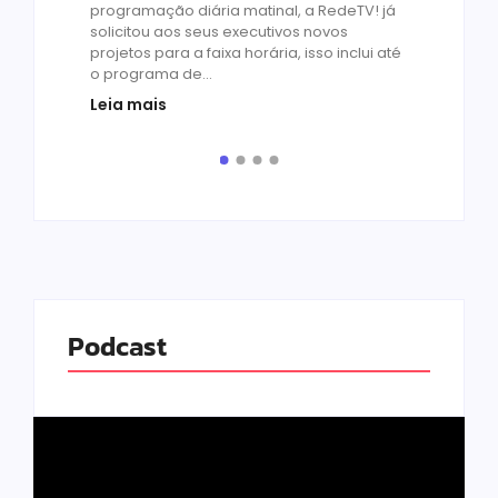
by
R
programação diária matinal, a RedeTV! já
Quar
solicitou aos seus executivos novos
temp
projetos para a faixa horária, isso inclui até
médi
o programa de...
prot
Leia mais
de v
pelo.
Leia
Podcast