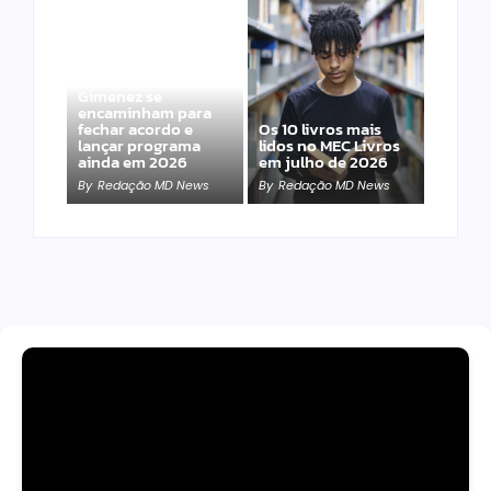
Band e Luciana
Gimenez se
encaminham para
fechar acordo e
Os 10 livros mais
lançar programa
lidos no MEC Livros
ainda em 2026
em julho de 2026
By
Redação MD News
By
Redação MD News