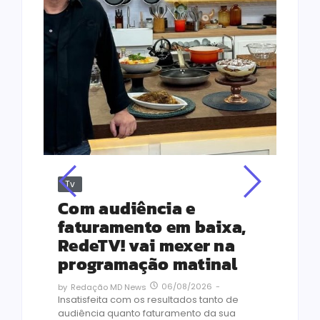
Tv
Jus
Re
s
Com audiência e
Le
ho
faturamento em baixa,
co
RedeTV! vai mexer na
vi
programação matinal
ai
06/08/2026
-
by
Redação MD News
às
Insatisfeita com os resultados tanto de
de 1
audiência quanto faturamento da sua