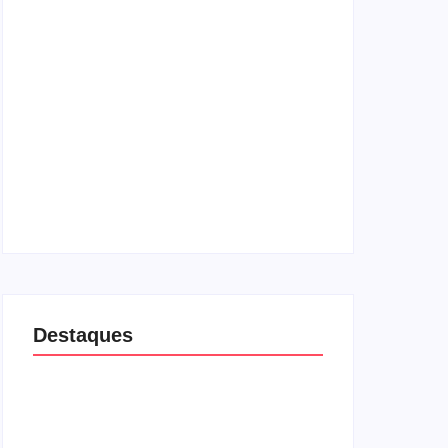
Lei Maria da Penha completa 20 anos:
violência doméstica ainda desafia proteção
às mulheres no Brasil
06/08/2026
Band e Luciana Gimenez se encaminham
para fechar acordo e lançar programa ainda
em 2026
04/08/2026
Destaques
Lei Maria da Penha completa 20 anos:
violência doméstica ainda desafia proteção