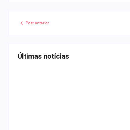
Post anterior
Últimas notícias
Tv
Com audiência e faturamento e
programação matinal
06/08/2026
-
by
Redação MD News
Insatisfeita com os resultados tanto de audiência quanto fatur
aos seus executivos novos projetos para a faixa horária, isso i