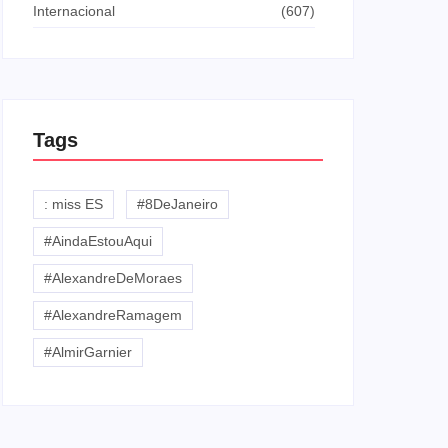
Internacional
(607)
Tags
: miss ES
#8DeJaneiro
#AindaEstouAqui
#AlexandreDeMoraes
#AlexandreRamagem
#AlmirGarnier