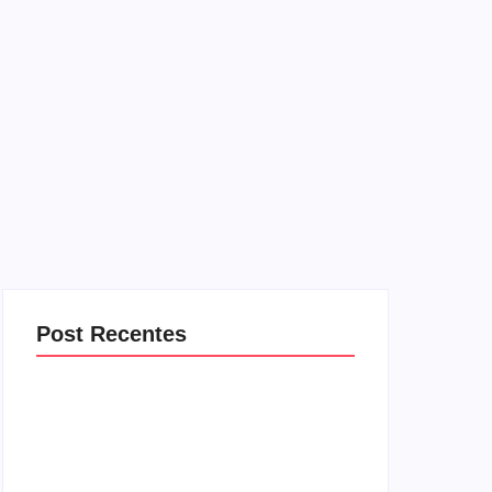
Post Recentes
Com audiência e faturamento em baixa,
RedeTV! vai mexer na programação matinal
06/08/2026