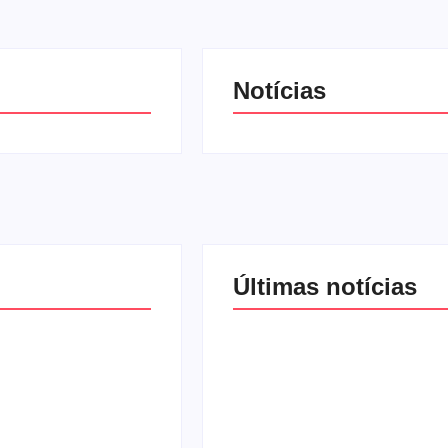
Notícias
Últimas notícias
a Penha
 anos: violência
Band e Luciana Gimene