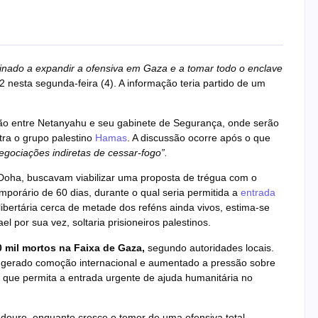
clinado a expandir a ofensiva em Gaza e a tomar todo o enclave
 nesta segunda-feira (4). A informação teria partido de um
ão entre Netanyahu e seu gabinete de Segurança, onde serão
tra o grupo palestino
Hamas
. A discussão ocorre após o que
egociações indiretas de cessar-fogo”.
oha, buscavam viabilizar uma proposta de trégua com o
porário de 60 dias, durante o qual seria permitida a
entrada
ibertária cerca de metade dos reféns ainda vivos, estima-se
 por sua vez, soltaria prisioneiros palestinos.
 mil mortos na Faixa de Gaza,
segundo autoridades locais.
 gerado comoção internacional e aumentado a pressão sobre
que permita a entrada urgente de ajuda humanitária no
ouro, enquanto cresce o temor de uma ofensiva total