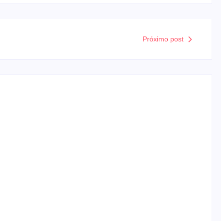
Próximo post
m baixa, RedeTV! vai mexer na
amento da sua programação diária matinal, a RedeTV! já solicitou
nclui até o programa de...