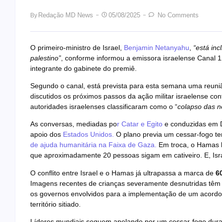
Redação MD News
05/08/2025
No Comments
By
O primeiro-ministro de Israel,
Benjamin Netanyahu
,
“está in
palestino”
, conforme informou a emissora israelense Canal 12
integrante do gabinete do premiê.
Segundo o canal, está prevista para esta semana uma reuni
discutidos os próximos passos da ação militar israelense con
autoridades israelenses classificaram como o “
colapso das n
As conversas, mediadas po
r Catar e Egito
e conduzidas em D
apoio dos
Estados Unidos.
O plano previa um cessar-fogo tem
de ajuda humanitária na Faixa de Gaza.
Em troca, o Hamas l
que aproximadamente 20 pessoas sigam em cativeiro. E, Israel
O conflito entre Israel e o Hamas já ultrapassa a marca de
60
Imagens recentes de crianças severamente desnutridas têm
os governos envolvidos para a implementação de um acordo 
território sitiado.
Líderes mundiais seguem apelando por um cessar-fogo durad