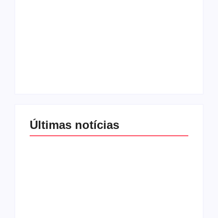
Lei Maria da Penha
Com audiência e
completa 20 anos:
faturamento em
violência doméstica
baixa, RedeTV! vai
ainda desafia
mexer na
proteção às
programação matinal
mulheres no Brasil
By
Redação MD News
By
Redação MD News
Últimas notícias
Band e Luciana
Gimenez se
encaminham para
fechar acordo e
Os 10 livros mais